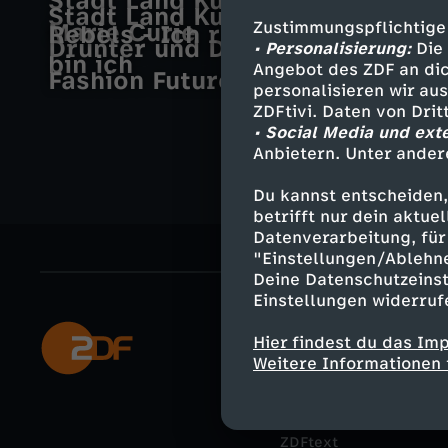
Stadt Land Kunst
K
Stadt Land Kunst 2026
C
Marie Curie
Zustimmungspflichtige
Rebels - Ich rebelliere, also
Drunter und Drüber
u
• Personalisierung:
Die 
bin ich
h
Angebot des ZDF an dic
Fashion Future Berlin
personalisieren wir au
n
e
ZDFtivi. Daten von Dri
• Social Media und ext
s
Anbietern. Unter ander
c
t
Du kannst entscheiden,
k
betrifft nur dein aktu
f
Datenverarbeitung, für 
p
"Einstellungen/Ablehn
Deine Datenschutzeinst
ü
Einstellungen widerruf
o
r
Mehr ZDF
Hier findest du das Im
i
Weitere Informationen 
ZDF-Apps
d
n
Smart TV
i
ZDFtext