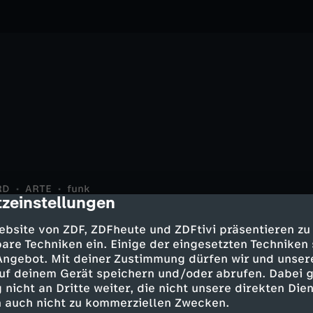
RD
ARTE
funk
zeinstellungen
cription
ebsite von ZDF, ZDFheute und ZDFtivi präsentieren zu
are Techniken ein. Einige der eingesetzten Techniken
 Angebot. Mit deiner Zustimmung dürfen wir und unser
uf deinem Gerät speichern und/oder abrufen. Dabei 
 nicht an Dritte weiter, die nicht unsere direkten Dien
BR Clubkonzert · Jazz im
Geistesblitze
Unterhaltung
Musik
Geschichte
Abenteuer
Ar
 auch nicht zu kommerziellen Zwecken.