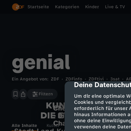
Startseite
Kategorien
Kinder
Live & TV
genial
Ein Angebot von:
ZDF
ZDFinfo
ZDFtivi
3sat
A
Deine Datenschut
cmp-dialog-des
Filtern
Um dir eine optimale W
Cookies und vergleichb
erforderlich für unser
hinaus Informationen a
ohne deine Einwilligung
Alle Inhalte
Kultur
Action
Gesellschaft
verwenden deine Daten