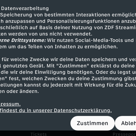
Bergson Kunstkraftwerk
C
Bayerischer Filmpreis
 Datenverarbeitung
Unser Papa, das Genie
Romeo feat. Julia
h
Speicherung von bestimmten Interaktionen ermöglicht
Letzte Beute
h anzupassen und Personalisierungsfunktionen anzub
sschließlich auf Basis deiner Nutzung von ZDF Stream
e
tten werden von uns nicht verwendet.
erne Drittsysteme:
Wir nutzen Social-Media-Tools und
c
em um das Teilen von Inhalten zu ermöglichen.
k
 für welche Zwecke wir deine Daten speichern und ver
ell genutztes Gerät. Mit "Zustimmen" erklärst du dein
die wir deine Einwilligung benötigen. Oder du legst u
p
en" fest, welchen Zwecken du deine Zustimmung gibst
ellungen kannst du jederzeit mit Wirkung für die Zuku
o
en oder ändern.
i
Service
Das ZDF
pressum.
findest du in unserer Datenschutzerklärung.
ZDFmitreden
ZDF Unte
n
Zustimmen
Able
Kontakt zum ZDF
Karriere
t
Tickets
Pressepor