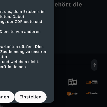
Tracks
siehst
Urban Art: Wem gehört die
lesenswert
Stadt?
 uns, dein Erlebnis im
Schrott or not
ieten. Dabei
ing, der ZDFheute und
 Dienste von anderen
arbeiten dürfen. Dies
e Zustimmung zu unserer
nter
 und welchen nicht.
nft in deinen
rnehmen
hnen
Einstellen
tal