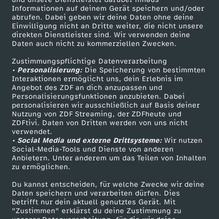
i
T
G
-
a
s
Informationen auf deinem Gerät speichern und/oder
n
r
ZDF-Apps
ZDFmitreden
A
c
abrufen. Dabei geben wir deine Daten ohne deine
t
a
Einwilligung nicht an Dritte weiter, die nicht unsere
a
m
Smart TV
Kontakt zum ZDF
r
c
direkten Dienstleister sind. Wir verwenden deine
d
e
u
a
Daten auch nicht zu kommerziellen Zwecken.
ZDFtext
Tickets
B
y
r
i
t
h
B
u
Zustimmungspflichtige Datenverarbeitung
Livestreams
Zuschauerservice
s
• Personalisierung:
e
Die Speicherung von bestimmten
l
t
t
Sendungen A-Z
Hilfe
e
Interaktionen ermöglicht uns, dein Erlebnis im
e
n
w
Angebot des ZDF an dich anzupassen und
TV-Programm
h
o
Personalisierungsfunktionen anzubieten. Dabei
e
T
n
personalisieren wir ausschließlich auf Basis deiner
h
e
a
Nutzung von ZDF Streaming, der ZDFheute und
i
r
n
o
ZDFtivi. Daten von Dritten werden von uns nicht
p
Das ZDF
i
r
verwendet.
n
• Social Media und externe Drittsysteme:
n
S
Wir nutzen
ZDF Unternehmen
p
m
r
Social-Media-Tools und Dienste von anderen
n
d
Anbietern. Unter anderem um das Teilen von Inhalten
Karriere
d
w
zu ermöglichen.
r
m
o
Presseportal
d
e
Du kannst entscheiden, für welche Zwecke wir deine
e
i
ZDF goes Schule
o
i
Daten speichern und verarbeiten dürfen. Dies
f
e
betrifft nur dein aktuell genutztes Gerät. Mit
r
Werbefernsehen
"Zustimmen" erklärst du deine Zustimmung zu
r
f