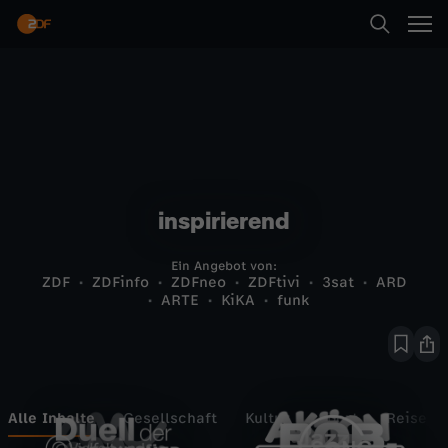
inspirierend
Ein Angebot von:
ZDF
ZDFinfo
ZDFneo
ZDFtivi
3sat
ARD
ARTE
KiKA
funk
Alle Inhalte
Gesellschaft
Kultur
Sport
Reise