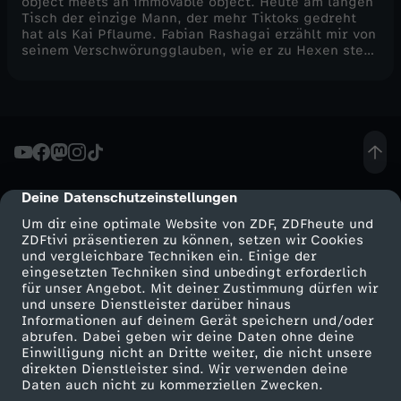
object meets an immovable object. Heute am langen
Tisch der einzige Mann, der mehr Tiktoks gedreht
hat als Kai Pflaume. Fabian Rashagai erzählt mir von
seinem Verschwörungglauben, wie er zu Hexen steht
und dass er gerne mit Till Reiners schlafen will.
Eines kann ich hier versprechen: Man wird beim
Gucken dieses Videos sekündlich dümmer und dafür
machen wir das doch! Habt ihr auch schon mal
kulturell angeeignet? schreibts in die kommentare :)
Deine Datenschutzeinstellungen
cmp-dialog-description
Um dir eine optimale Website von ZDF, ZDFheute und
ZDFtivi präsentieren zu können, setzen wir Cookies
und vergleichbare Techniken ein. Einige der
eingesetzten Techniken sind unbedingt erforderlich
für unser Angebot. Mit deiner Zustimmung dürfen wir
Mehr ZDF
Service
und unsere Dienstleister darüber hinaus
Informationen auf deinem Gerät speichern und/oder
ZDF-Apps
ZDFmitreden
abrufen. Dabei geben wir deine Daten ohne deine
Einwilligung nicht an Dritte weiter, die nicht unsere
Smart TV
Kontakt zum ZDF
direkten Dienstleister sind. Wir verwenden deine
Daten auch nicht zu kommerziellen Zwecken.
ZDFtext
Tickets