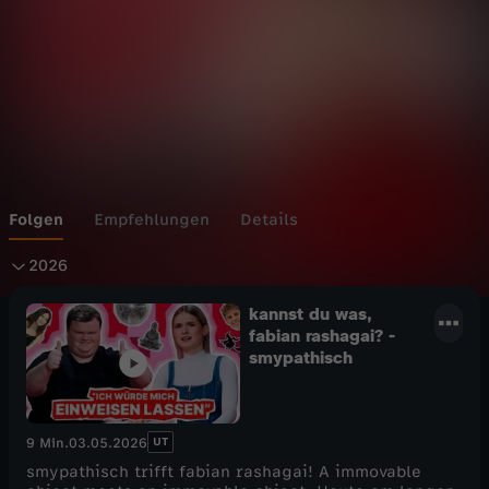
Wechseln zu: ZDFheute
Folgen
Empfehlungen
Details
2
2026
0
kannst du was,
fabian rashagai? -
smypathisch
2
6
UT
9 Min.
03.05.2026
smypathisch trifft fabian rashagai! A immovable