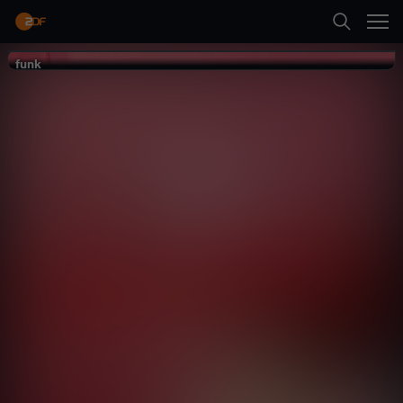
Zurück
funk
funk
Suche
smypathisch
Startseite
Comedy
Interview
schräg
Kategorien
Neueste Folge abspielen
Kinder
Mehr
Live & TV
Mein ZDF