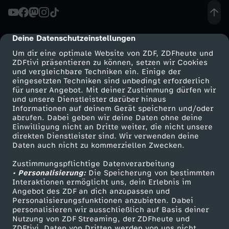
t
k
s
t
a
Deine Datenschutzeinstellungen
cmp-dialog-description
)
Um dir eine optimale Website von ZDF, ZDFheute und
i
l
ZDFtivi präsentieren zu können, setzen wir Cookies
k
und vergleichbare Techniken ein. Einige der
eingesetzten Techniken sind unbedingt erforderlich
w
i
u
für unser Angebot. Mit deiner Zustimmung dürfen wir
Mehr ZDF
Service
und unsere Dienstleister darüber hinaus
Informationen auf deinem Gerät speichern und/oder
i
s
r
ZDF-Apps
ZDFmitreden
abrufen. Dabei geben wir deine Daten ohne deine
Einwilligung nicht an Dritte weiter, die nicht unsere
Smart TV
Kontakt zum ZDF
l
i
direkten Dienstleister sind. Wir verwenden deine
s
Daten auch nicht zu kommerziellen Zwecken.
ZDFtext
Tickets
l
e
Zustimmungspflichtige Datenverarbeitung
Livestreams
Zuschauerservice
• Personalisierung:
Die Speicherung von bestimmten
Sendungen A-Z
Hilfe
Interaktionen ermöglicht uns, dein Erlebnis im
r
r
Angebot des ZDF an dich anzupassen und
TV-Programm
Personalisierungsfunktionen anzubieten. Dabei
e
t
personalisieren wir ausschließlich auf Basis deiner
Nutzung von ZDF Streaming, der ZDFheute und
ZDFtivi. Daten von Dritten werden von uns nicht