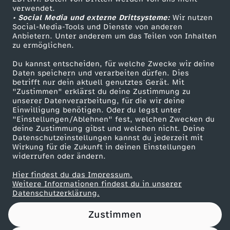
d
–
Das ZDF
verwendet.
• Social Media und externe Drittsysteme:
Wir nutzen
ZDF Unternehmen
Social-Media-Tools und Dienste von anderen
e
m
Anbietern. Unter anderem um das Teilen von Inhalten
Karriere
zu ermöglichen.
n
i
Presseportal
Du kannst entscheiden, für welche Zwecke wir deine
ZDF goes Schule
Daten speichern und verarbeiten dürfen. Dies
!
t
betrifft nur dein aktuell genutztes Gerät. Mit
Werbefernsehen
"Zustimmen" erklärst du deine Zustimmung zu
unserer Datenverarbeitung, für die wir deine
S
Mainzelmännchen
Einwilligung benötigen. Oder du legst unter
"Einstellungen/Ablehnen" fest, welchen Zwecken du
a
deine Zustimmung gibst und welchen nicht. Deine
Datenschutzeinstellungen kannst du jederzeit mit
Wirkung für die Zukunft in deinen Einstellungen
s
widerrufen oder ändern.
Hier findest du das Impressum.
c
Partner
Weitere Informationen findest du in unserer
Datenschutzerklärung.
h
Zustimmen