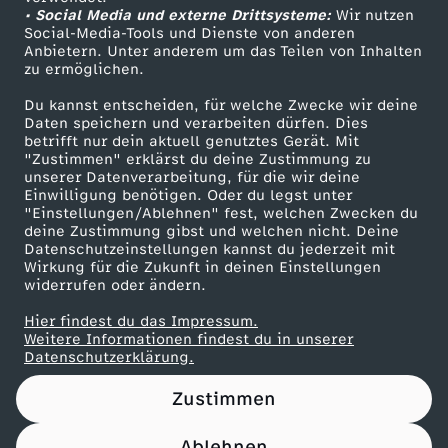
• Social Media und externe Drittsysteme:
Wir nutzen
ZDF Unternehmen
Social-Media-Tools und Dienste von anderen
Anbietern. Unter anderem um das Teilen von Inhalten
Karriere
zu ermöglichen.
Presseportal
Du kannst entscheiden, für welche Zwecke wir deine
ZDF goes Schule
Daten speichern und verarbeiten dürfen. Dies
betrifft nur dein aktuell genutztes Gerät. Mit
Werbefernsehen
"Zustimmen" erklärst du deine Zustimmung zu
unserer Datenverarbeitung, für die wir deine
Mainzelmännchen
Einwilligung benötigen. Oder du legst unter
"Einstellungen/Ablehnen" fest, welchen Zwecken du
deine Zustimmung gibst und welchen nicht. Deine
Datenschutzeinstellungen kannst du jederzeit mit
Wirkung für die Zukunft in deinen Einstellungen
widerrufen oder ändern.
Hier findest du das Impressum.
Partner
Weitere Informationen findest du in unserer
Datenschutzerklärung.
Zustimmen
Ablehnen