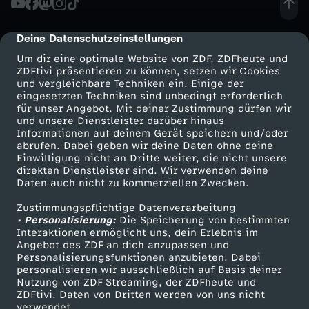
Deine Datenschutzeinstellungen
cmp-dialog-description
Um dir eine optimale Website von ZDF, ZDFheute und
ZDFtivi präsentieren zu können, setzen wir Cookies
und vergleichbare Techniken ein. Einige der
eingesetzten Techniken sind unbedingt erforderlich
für unser Angebot. Mit deiner Zustimmung dürfen wir
Mehr ZDF
Service
und unsere Dienstleister darüber hinaus
Informationen auf deinem Gerät speichern und/oder
ZDF-Apps
ZDFmitreden
abrufen. Dabei geben wir deine Daten ohne deine
Einwilligung nicht an Dritte weiter, die nicht unsere
Smart TV
Kontakt zum ZDF
direkten Dienstleister sind. Wir verwenden deine
Daten auch nicht zu kommerziellen Zwecken.
ZDFtext
Tickets
Zustimmungspflichtige Datenverarbeitung
Livestreams
Zuschauerservice
• Personalisierung:
Die Speicherung von bestimmten
Sendungen A-Z
Hilfe
Interaktionen ermöglicht uns, dein Erlebnis im
Angebot des ZDF an dich anzupassen und
TV-Programm
Personalisierungsfunktionen anzubieten. Dabei
personalisieren wir ausschließlich auf Basis deiner
Nutzung von ZDF Streaming, der ZDFheute und
ZDFtivi. Daten von Dritten werden von uns nicht
Das ZDF
verwendet.