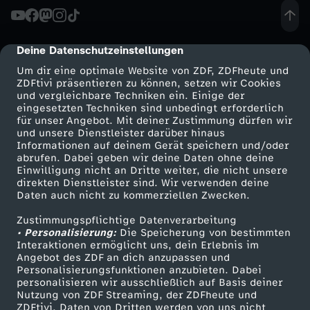
Deine Datenschutzeinstellungen
cmp-dialog-description
Um dir eine optimale Website von ZDF, ZDFheute und
ZDFtivi präsentieren zu können, setzen wir Cookies
und vergleichbare Techniken ein. Einige der
eingesetzten Techniken sind unbedingt erforderlich
für unser Angebot. Mit deiner Zustimmung dürfen wir
Mehr ZDF
Service
und unsere Dienstleister darüber hinaus
Informationen auf deinem Gerät speichern und/oder
ZDF-Apps
ZDFmitreden
abrufen. Dabei geben wir deine Daten ohne deine
Einwilligung nicht an Dritte weiter, die nicht unsere
Smart TV
Kontakt zum ZDF
direkten Dienstleister sind. Wir verwenden deine
Daten auch nicht zu kommerziellen Zwecken.
ZDFtext
Tickets
Zustimmungspflichtige Datenverarbeitung
Livestreams
Zuschauerservice
• Personalisierung:
Die Speicherung von bestimmten
Sendungen A-Z
Hilfe
Interaktionen ermöglicht uns, dein Erlebnis im
Angebot des ZDF an dich anzupassen und
TV-Programm
Personalisierungsfunktionen anzubieten. Dabei
personalisieren wir ausschließlich auf Basis deiner
Nutzung von ZDF Streaming, der ZDFheute und
ZDFtivi. Daten von Dritten werden von uns nicht