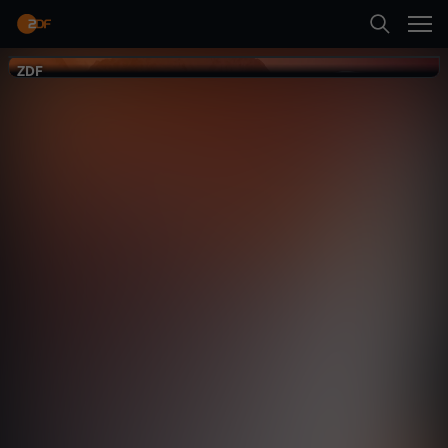
Zurück
ZDF
ZDF
Sport
Sport
Livestream
herausfordernd
Neueste Folge abspielen
Mehr