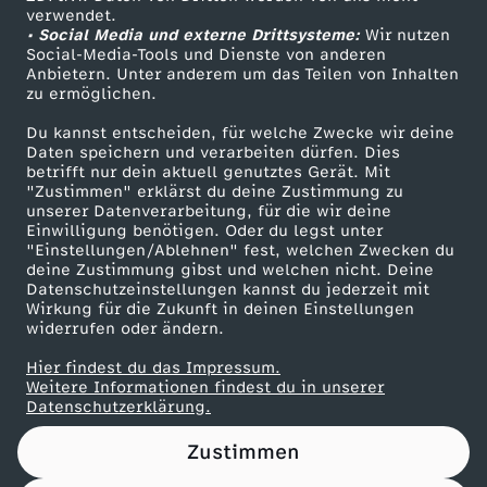
Das ZDF
verwendet.
• Social Media und externe Drittsysteme:
Wir nutzen
ZDF Unternehmen
Social-Media-Tools und Dienste von anderen
Anbietern. Unter anderem um das Teilen von Inhalten
Karriere
zu ermöglichen.
Presseportal
Du kannst entscheiden, für welche Zwecke wir deine
ZDF goes Schule
Daten speichern und verarbeiten dürfen. Dies
betrifft nur dein aktuell genutztes Gerät. Mit
Werbefernsehen
"Zustimmen" erklärst du deine Zustimmung zu
unserer Datenverarbeitung, für die wir deine
Mainzelmännchen
Einwilligung benötigen. Oder du legst unter
"Einstellungen/Ablehnen" fest, welchen Zwecken du
deine Zustimmung gibst und welchen nicht. Deine
Datenschutzeinstellungen kannst du jederzeit mit
Wirkung für die Zukunft in deinen Einstellungen
widerrufen oder ändern.
Hier findest du das Impressum.
Partner
Weitere Informationen findest du in unserer
Datenschutzerklärung.
Zustimmen