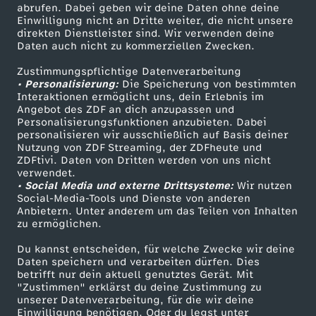
ZDF-Apps
ZDFmitreden
abrufen. Dabei geben wir deine Daten ohne deine
Einwilligung nicht an Dritte weiter, die nicht unsere
Smart TV
Kontakt zum ZDF
direkten Dienstleister sind. Wir verwenden deine
Daten auch nicht zu kommerziellen Zwecken.
ZDFtext
Tickets
Zustimmungspflichtige Datenverarbeitung
Livestreams
Zuschauerservice
• Personalisierung:
Die Speicherung von bestimmten
Sendungen A-Z
Hilfe
Interaktionen ermöglicht uns, dein Erlebnis im
Angebot des ZDF an dich anzupassen und
TV-Programm
Personalisierungsfunktionen anzubieten. Dabei
personalisieren wir ausschließlich auf Basis deiner
Nutzung von ZDF Streaming, der ZDFheute und
ZDFtivi. Daten von Dritten werden von uns nicht
Das ZDF
verwendet.
• Social Media und externe Drittsysteme:
Wir nutzen
ZDF Unternehmen
Social-Media-Tools und Dienste von anderen
Anbietern. Unter anderem um das Teilen von Inhalten
Karriere
zu ermöglichen.
Presseportal
Du kannst entscheiden, für welche Zwecke wir deine
ZDF goes Schule
Daten speichern und verarbeiten dürfen. Dies
betrifft nur dein aktuell genutztes Gerät. Mit
Werbefernsehen
"Zustimmen" erklärst du deine Zustimmung zu
unserer Datenverarbeitung, für die wir deine
Mainzelmännchen
Einwilligung benötigen. Oder du legst unter