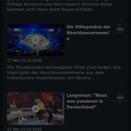
Philipp Raimund und Skicrosserin Daniela Maier
e
konnten sich ihren Gold-Traum erfüllen.
r
Die Höhepunkte der
Abschlusszeremoni
W
e
e
17 Min.
22.02.2026
t
Die Olympischen Winterspiele 2026 sind vorbei. Die
Highlights der Abschlusszeremonie aus dem
historischen Amphitheater von Verona.
t
k
Langenhan: "Muss
was passieren in
Deutschland"
a
m
11 Min.
22.02.2026