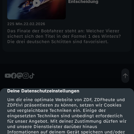
Entscheidung
225 Min.
22.02.2026
Das Finale der Bobfahrer steht an: Welcher Vierer
sichert sich den Titel in der Formel 1 des Winters?
Die drei deutschen Schlitten sind favorisiert.
Deine Datenschutzeinstellungen
cmp-dialog-description
Um dir eine optimale Website von ZDF, ZDFheute und
ZDFtivi präsentieren zu können, setzen wir Cookies
und vergleichbare Techniken ein. Einige der
eingesetzten Techniken sind unbedingt erforderlich
für unser Angebot. Mit deiner Zustimmung dürfen wir
Mehr ZDF
Service
und unsere Dienstleister darüber hinaus
Informationen auf deinem Gerät speichern und/oder