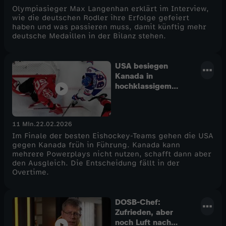
p
Olympiasieger Max Langenhan erklärt im Interview,
wie die deutschen Rodler ihre Erfolge gefeiert
haben und was passieren muss, damit künftig mehr
f
deutsche Medaillen in der Bilanz stehen.
t
USA besiegen
Kanada in
a
hochklassigem
Gold-Duell
g
11 Min.
22.02.2026
Im Finale der besten Eishockey-Teams gehen die USA
gegen Kanada früh in Führung. Kanada kann
mehrere Powerplays nicht nutzen, schafft dann aber
den Ausgleich. Die Entscheidung fällt in der
Overtime.
DOSB-Chef:
Zufrieden, aber
noch Luft nach