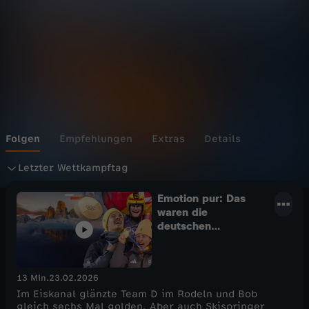
a
2
0
2
6
Folgen
Empfehlungen
Extras
Details
L
Letzter Wettkampftag
e
Emotion pur: Das
waren die
deutschen
t
Goldmomente
z
13 Min.
23.02.2026
Im Eiskanal glänzte Team D im Rodeln und Bob
t
gleich sechs Mal golden. Aber auch Skispringer