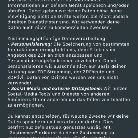
h
m
t
e
r
a
w
Informationen auf deinem Gerät speichern und/oder
f
n
ZDF-Apps
ZDFmitreden
a
abrufen. Dabei geben wir deine Daten ohne deine
S
e
z
Einwilligung nicht an Dritte weiter, die nicht unsere
n
u
Smart TV
Kontakt zum ZDF
t
s
direkten Dienstleister sind. Wir verwenden deine
S
t
c
r
Daten auch nicht zu kommerziellen Zwecken.
ZDFtext
Tickets
e
t
n
e
p
t
Zustimmungspflichtige Datenverarbeitung
Livestreams
Zuschauerservice
e
h
• Personalisierung:
Die Speicherung von bestimmten
l
e
d
Sendungen A-Z
Hilfe
N
e
Interaktionen ermöglicht uns, dein Erlebnis im
r
Angebot des ZDF an dich anzupassen und
w
TV-Programm
t
Personalisierungsfunktionen anzubieten. Dabei
u
e
i
z
personalisieren wir ausschließlich auf Basis deiner
e
e
Nutzung von ZDF Streaming, der ZDFheute und
e
ZDFtivi. Daten von Dritten werden von uns nicht
g
i
Das ZDF
i
verwendet.
s
• Social Media und externe Drittsysteme:
Wir nutzen
ZDF Unternehmen
r
h
a
Social-Media-Tools und Dienste von anderen
f
Anbietern. Unter anderem um das Teilen von Inhalten
Karriere
t
zu ermöglichen.
t
l
Presseportal
e
e
Du kannst entscheiden, für welche Zwecke wir deine
ZDF goes Schule
Daten speichern und verarbeiten dürfen. Dies
m
betrifft nur dein aktuell genutztes Gerät. Mit
Werbefernsehen
r
"Zustimmen" erklärst du deine Zustimmung zu