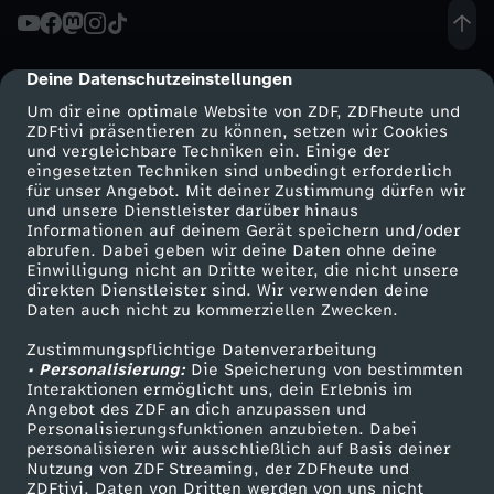
Deine Datenschutzeinstellungen
cmp-dialog-description
Um dir eine optimale Website von ZDF, ZDFheute und
ZDFtivi präsentieren zu können, setzen wir Cookies
und vergleichbare Techniken ein. Einige der
eingesetzten Techniken sind unbedingt erforderlich
für unser Angebot. Mit deiner Zustimmung dürfen wir
Mehr ZDF
Service
und unsere Dienstleister darüber hinaus
Informationen auf deinem Gerät speichern und/oder
ZDF-Apps
ZDFmitreden
abrufen. Dabei geben wir deine Daten ohne deine
Einwilligung nicht an Dritte weiter, die nicht unsere
Smart TV
Kontakt zum ZDF
direkten Dienstleister sind. Wir verwenden deine
Daten auch nicht zu kommerziellen Zwecken.
ZDFtext
Tickets
Zustimmungspflichtige Datenverarbeitung
Livestreams
Zuschauerservice
• Personalisierung:
Die Speicherung von bestimmten
Sendungen A-Z
Hilfe
Interaktionen ermöglicht uns, dein Erlebnis im
Angebot des ZDF an dich anzupassen und
TV-Programm
Personalisierungsfunktionen anzubieten. Dabei
personalisieren wir ausschließlich auf Basis deiner
Nutzung von ZDF Streaming, der ZDFheute und
ZDFtivi. Daten von Dritten werden von uns nicht