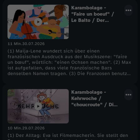
jedes Jahr in Deutschland stattfindet: das Unwort
des Jahres. (4) Und wie immer: Das Rätsel.
Karambolage -
"Faire un boeuf" /
Le Balto / Der
Umlaut
11 Min.
30.07.2026
(1) Maija-Lene wundert sich über einen
französischen Ausdruck aus der Musikszene: "faire
un bœuf", wörtlich: "einen Ochsen machen". (2) Max
ist aufgefallen, dass viele französische Bars
denselben Namen tragen. (3) Die Franzosen benutzen
das Trema, die Deutschen den Umlaut. Aber handelt
es sich bei den beiden Punkten um die gleiche
Sache? - Und wie immer: das Rätsel.
Karambolage -
Kehrwoche /
"choucroute" / Die
Seyès-Lineatur
10 Min.
29.07.2026
(1) Der Alltag: Eva ist Filmemacherin. Sie stellt den