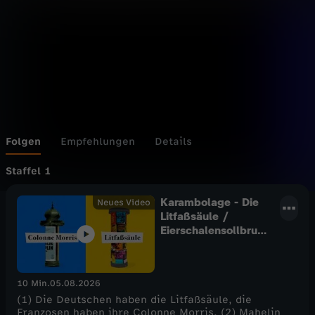
Folgen
Empfehlungen
Details
Staffel 1
Karambolage - Die
Neues Video
Litfaßsäule /
Eierschalensollbruc
hstellenverursacher
/ Sankt Andrzej
10 Min.
05.08.2026
(1) Die Deutschen haben die Litfaßsäule, die
Franzosen haben ihre Colonne Morris. (2) Mahelin