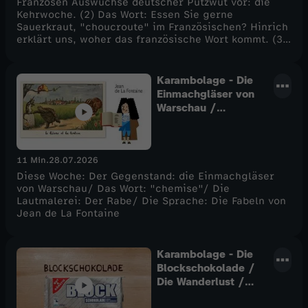
Franzosen Auswüchse deutscher Putzwut vor: die
Kehrwoche. (2) Das Wort: Essen Sie gerne
Sauerkraut, "choucroute" im Französischen? Hinrich
erklärt uns, woher das französische Wort kommt. (3)
Die Schule: Claire vergleicht die Blätter, auf denen
die deutschen und die französischen Schulanfänger
schreiben lernen. (4) Das Rätsel
Karambolage - Die
Einmachgläser von
Warschau /
"chemise" / Der
Rabe
11 Min.
28.07.2026
Diese Woche: Der Gegenstand: die Einmachgläser
von Warschau/ Das Wort: "chemise"/ Die
Lautmalerei: Der Rabe/ Die Sprache: Die Fabeln von
Jean de La Fontaine
Karambolage - Die
Blockschokolade /
Die Wanderlust /
Der Kalender