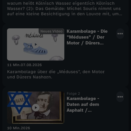
warum heißt Kölnisch Wasser eigentlich Kölnisch
Wasser? (2): Das Gemälde: Michel Souris nimmt uns
auf eine kleine Besichtigung in den Louvre mit, um
uns Mona Lisa vorzustellen. (3): Das Rätsel: Und wie
jede Woche das Rätsel.
Karambolage - Die
Neues Video
"Méduses" / Der
Motor / Dürers
Nashorn
11 Min.
07.08.2026
Karambolage über die „Méduses”, den Motor
und Dürers Nashorn.
Folge 2
Karambolage -
Daten auf dem
Asphalt /
Bayreuther
Festspiele
10 Min.
2026