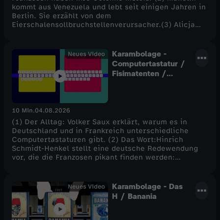
kommt aus Venezuela und lebt seit einigen Jahren in
Berlin. Sie erzählt von dem
Eierschalensollbruchstellenverursacher.(3) Alicja
kommt aus Polen und lebt seit vielen Jahren in
Frankreich. Um nichts in der Welt würde sie auf ein
Ritual aus ihrer Heimat verzichten ...(4) Das Rätsel
Karambolage -
Neues Video
Computertastatur /
Fisimatenten /
Gratin dauphinois
10 Min.
04.08.2026
(1) Der Alltag: Volker Saux erklärt, warum es in
Deutschland und in Frankreich unterschiedliche
Computertastaturen gibt. (2) Das Wort:Hinrich
Schmidt-Henkel stellt eine deutsche Redewendung
vor, die die Franzosen pikant finden werden:
Fisimatenten. (3) Das Rezept: Nikola Obermann kocht
eines ihrer französischen Leibgerichte: Gratin
dauphinois. Und zum Schluss: Das Rätsel.
Karambolage - Das
Neues Video
H / Banania