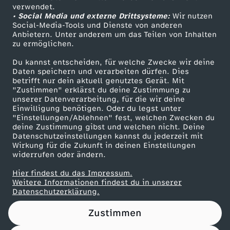
Das ZDF
verwendet.
• Social Media und externe Drittsysteme:
Wir nutzen
ZDF Unternehmen
Social-Media-Tools und Dienste von anderen
Anbietern. Unter anderem um das Teilen von Inhalten
Karriere
zu ermöglichen.
Presseportal
Du kannst entscheiden, für welche Zwecke wir deine
ZDF goes Schule
Daten speichern und verarbeiten dürfen. Dies
betrifft nur dein aktuell genutztes Gerät. Mit
Werbefernsehen
"Zustimmen" erklärst du deine Zustimmung zu
unserer Datenverarbeitung, für die wir deine
Mainzelmännchen
Einwilligung benötigen. Oder du legst unter
"Einstellungen/Ablehnen" fest, welchen Zwecken du
deine Zustimmung gibst und welchen nicht. Deine
Datenschutzeinstellungen kannst du jederzeit mit
Wirkung für die Zukunft in deinen Einstellungen
widerrufen oder ändern.
Hier findest du das Impressum.
Partner
Weitere Informationen findest du in unserer
Datenschutzerklärung.
Zustimmen