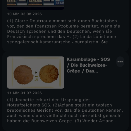
10 Min.
03.08.2026
(1) Claire Doutriaux nimmt sich einen Buchstaben
vor, der den Franzosen Probleme bereitet, wenn sie
Deutsch sprechen und den Deutschen, wenn sie
Französisch sprechen: das H. (2) Linda Lô ist eine
senegalesisch-kamerunische Journalistin. Sie
erklärt, warum sie ein gestörtes Verhältnis zum
französischen Kakaopulver Banania hat. - Und zum
Schluss wie gewohnt: das Rätsel.
Karambolage - SOS
/ Die Buchweizen-
Crêpe / Das
Unwort des Jahres
11 Min.
31.07.2026
(1) Jeanette erklärt den Ursprung des
Notrufzeichens SOS. (2)Ariane stellt ein typisch
bretonisches Gericht vor, das die Deutschen kennen,
auch wenn sie es vielleicht noch nie selbst gemacht
haben: die Buchweizen-Crêpe. (3) Wieder Ariane
erzählt von einer besonderen Preisverleihung, die