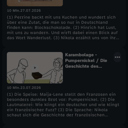
"Dieux du Stade"
10 Min.
27.07.2026
(1) Perrine backt mit uns Kuchen und wundert sich
über eine Zutat, die man so nur in Deutschland
finden kann: Blockschokolade. (2) Hinrich hat Lust,
mit uns zu wandern. Und wirft dabei einen Blick auf
das Wort Wanderlust. (3) Nikola erzählt uns von ihrer
ersten Begegnung mit einem etwas speziellen
französischen Kalender: der Kalender "Dieux du
Stade". Und wie immer - das Rätsel.
Karambolage -
Pumpernickel / Die
Geschichte des
Okzitanischen
10 Min.
23.07.2026
(1) Die Speise: Maija-Lene stellt den Franzosen ein
besonders dunkles Brot vor: Pumpernickel. (2) Die
Lautmalerei: Wie klingt ein deutscher und wie klingt
ein französischer Furz? (3) Die Sprache: Nikola
schaut sich die Geschichte der französischen
Regionalsprache Okzitanisch etwas genauer an. Und
wie jede Woche - das Rätsel.