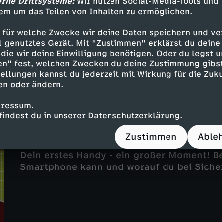
Fußball-Game im Test! Handy-Apps c
erne Drittsysteme:
Wir nutzen Social-Media-Tools und
em um das Teilen von Inhalten zu ermöglichen.
UT
16 Min.
19.07.2026
Sociable Soccer 24 im Test - besser als E
 für welche Zwecke wir deine Daten speichern und ver
Was ist eigentlich Social Media? Und wird 
ell genutztes Gerät. Mit "Zustimmen" erklärst du dein
die wir deine Einwilligung benötigen. Oder du legst u
en" fest, welchen Zwecken du deine Zustimmung gibst
ellungen kannst du jederzeit mit Wirkung für die Zuku
en oder ändern.
pressum.
findest du in unserer Datenschutzerklärung.
Dein 1. Handy: Was drinsteckt und w
Zustimmen
Able
UT
15 Min.
31.05.2026
Dein erstes Handy - ein großer Moment! Be
Smartphone kann und worauf du bei Sicher