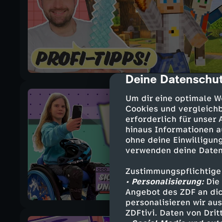
Deine Datenschut
cmp-dialog-des
Um dir eine optimale W
Cookies und vergleichb
erforderlich für unser
hinaus Informationen a
ohne deine Einwilligung
verwenden deine Daten
Zustimmungspflichtige
• Personalisierung:
Die 
Angebot des ZDF an dic
personalisieren wir au
ZDFtivi. Daten von Dri