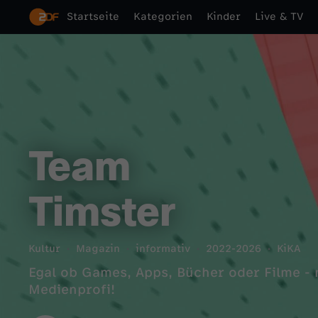
Startseite
Kategorien
Kinder
Live & TV
Team
Timster
Kultur
Magazin
informativ
2022-2026
KiKA
Egal ob Games, Apps, Bücher oder Filme -
Medienprofi!