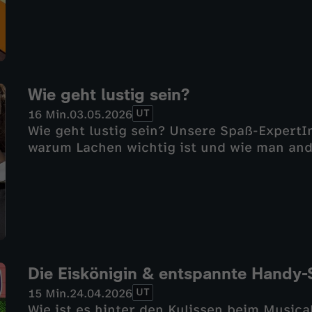
Wie geht lustig sein?
UT
16 Min.
03.05.2026
Wie geht lustig sein? Unsere Spaß-ExpertIn
warum Lachen wichtig ist und wie man and
Die Eiskönigin & entspannte Handy-
UT
15 Min.
24.04.2026
Wie ist es hinter den Kulissen beim Musica