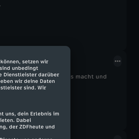
.
 können, setzen wir
 sind unbedingt
e Dienstleister darüber
t, coole Videos und Fotos macht und
geben wir deine Daten
.
stleister sind. Wir
 uns, dein Erlebnis im
ieten. Dabei
ing, der ZDFheute und