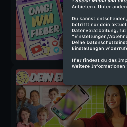
• Social Media und ext
Anbietern. Unter ander
Du kannst entscheiden,
betrifft nur dein aktu
Datenverarbeitung, für 
"Einstellungen/Ablehn
Deine Datenschutzeinst
Einstellungen widerruf
Hier findest du das Im
Weitere Informationen 