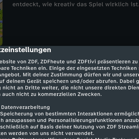
entdeckt, wie kreativ das Spiel wirklich ist
zeinstellungen
cription
Dein Handy: So wirst du fit! (DGS)
ebsite von ZDF, ZDFheute und ZDFtivi präsentieren zu
are Techniken ein. Einige der eingesetzten Techniken
UT
16 Min.
18.06.2026
 Angebot. Mit deiner Zustimmung dürfen wir und unser
Tim entdeckt, wie man Handys sicher nutz
uf deinem Gerät speichern und/oder abrufen. Dabei 
welche Apps auf keinem Fall fehlen dürfen
 nicht an Dritte weiter, die nicht unsere direkten Dien
 auch nicht zu kommerziellen Zwecken.
 Datenverarbeitung
Speicherung von bestimmten Interaktionen ermöglicht
h anzupassen und Personalisierungsfunktionen anzub
sschließlich auf Basis deiner Nutzung von ZDF Stream
tten werden von uns nicht verwendet.