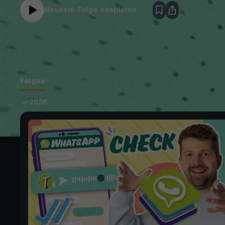
Neueste Folge abspielen
Folgen
Empfehlungen
Details
2
2026
0
2
6