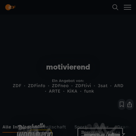
motivierend
Ein Angebot von:
ZDF
ZDFinfo
ZDFneo
ZDFtivi
3sat
ARD
ARTE
KiKA
funk
Alle Inhalte
Gesellschaft
Sport
Kultur
Drama