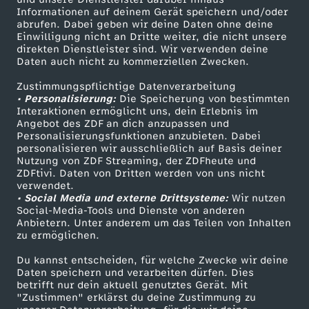
n
e
S
a
l
N
r
Informationen auf deinem Gerät speichern und/oder
t
a
ZDF-Apps
ZDFmitreden
m
s
abrufen. Dabei geben wir deine Daten ohne deine
m
t
p
Einwilligung nicht an Dritte weiter, die nicht unsere
d
Smart TV
Kontakt zum ZDF
e
o
e
direkten Dienstleister sind. Wir verwenden deine
B
y
i
t
i
z
Daten auch nicht zu kommerziellen Zwecken.
ZDFtext
Tickets
r
t
G
e
i
e
l
Zustimmungspflichtige Datenverarbeitung
Livestreams
Zuschauerservice
t
i
t
t
• Personalisierung:
a
Die Speicherung von bestimmten
r
Sendungen A-Z
Hilfe
e
l
i
Interaktionen ermöglicht uns, dein Erlebnis im
h
o
T
a
Angebot des ZDF an dich anzupassen und
P
e
TV-Programm
c
Personalisierungsfunktionen anzubieten. Dabei
i
r
g
m
personalisieren wir ausschließlich auf Basis deiner
i
r
o
n
r
r
Nutzung von ZDF Streaming, der ZDFheute und
h
p
ZDFtivi. Daten von Dritten werden von uns nicht
d
o
U
Das ZDF
n
S
verwendet.
m
S
o
z
• Social Media und externe Drittsysteme:
e
Wir nutzen
ZDF Unternehmen
–
i
e
r
Social-Media-Tools und Dienste von anderen
d
w
m
t
Anbietern. Unter anderem um das Teilen von Inhalten
Karriere
t
ä
zu ermöglichen.
1
s
l
Presseportal
e
i
i
r
h
h
Du kannst entscheiden, für welche Zwecke wir deine
ZDF goes Schule
5
Daten speichern und verarbeiten dürfen. Dies
c
a
r
f
betrifft nur dein aktuell genutztes Gerät. Mit
S
e
Werbefernsehen
e
l
"Zustimmen" erklärst du deine Zustimmung zu