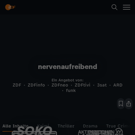
nervenaufreibend
Ein Angebot von:
ZDF
ZDFinfo
ZDFneo
ZDFtivi
3sat
ARD
funk
Alle Inhalte
Krimi
Thriller
Drama
True Crime