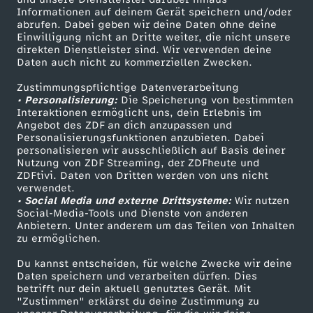
r
g
d
e
h
Informationen auf deinem Gerät speichern und/oder
h
ZDF-Apps
ZDFmitreden
abrufen. Dabei geben wir deine Daten ohne deine
!
i
e
Einwilligung nicht an Dritte weiter, die nicht unsere
n
Smart TV
Kontakt zum ZDF
e
direkten Dienstleister sind. Wir verwenden deine
:
n
Daten auch nicht zu kommerziellen Zwecken.
ZDFtext
Tickets
s
k
n
D
Zustimmungspflichtige Datenverarbeitung
Livestreams
Zuschauerservice
t
• Personalisierung:
V
Die Speicherung von bestimmten
r
Sendungen A-Z
Hilfe
X
Interaktionen ermöglicht uns, dein Erlebnis im
e
Angebot des ZDF an dich anzupassen und
h
TV-Programm
e
Personalisierungsfunktionen anzubieten. Dabei
i
Y
personalisieren wir ausschließlich auf Basis deiner
r
e
Nutzung von ZDF Streaming, der ZDFheute und
r
m
ZDFtivi. Daten von Dritten werden von uns nicht
.
Das ZDF
P
verwendet.
W
• Social Media und externe Drittsysteme:
b
Wir nutzen
ZDF Unternehmen
i
.
Social-Media-Tools und Dienste von anderen
r
Anbietern. Unter anderem um das Teilen von Inhalten
Karriere
a
r
zu ermöglichen.
s
.
Presseportal
e
t
Du kannst entscheiden, für welche Zwecke wir deine
e
ZDF goes Schule
Daten speichern und verarbeiten dürfen. Dies
U
i
betrifft nur dein aktuell genutztes Gerät. Mit
Werbefernsehen
e
"Zustimmen" erklärst du deine Zustimmung zu
c