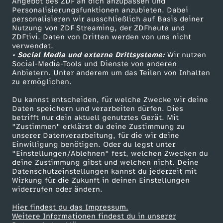
h
n
i
Angebot des ZDF an dich anzupassen und
TV-Programm
Personalisierungsfunktionen anzubieten. Dabei
personalisieren wir ausschließlich auf Basis deiner
e
K
o
Nutzung von ZDF Streaming, der ZDFheute und
ZDFtivi. Daten von Dritten werden von uns nicht
Das ZDF
H
verwendet.
ö
n
• Social Media und externe Drittsysteme:
Wir nutzen
ZDF Unternehmen
Social-Media-Tools und Dienste von anderen
e
r
-
Anbietern. Unter anderem um das Teilen von Inhalten
Karriere
zu ermöglichen.
Presseportal
l
p
E
Du kannst entscheiden, für welche Zwecke wir deine
ZDF goes Schule
Daten speichern und verarbeiten dürfen. Dies
d
betrifft nur dein aktuell genutztes Gerät. Mit
e
i
Werbefernsehen
"Zustimmen" erklärst du deine Zustimmung zu
unserer Datenverarbeitung, für die wir deine
Mainzelmännchen
i
r
n
Einwilligung benötigen. Oder du legst unter
"Einstellungen/Ablehnen" fest, welchen Zwecken du
deine Zustimmung gibst und welchen nicht. Deine
n
.
T
Datenschutzeinstellungen kannst du jederzeit mit
Wirkung für die Zukunft in deinen Einstellungen
n
widerrufen oder ändern.
M
e
Hier findest du das Impressum.
e
Partner
e
a
Weitere Informationen findest du in unserer