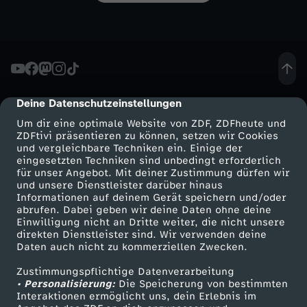
r
l
a
a
y
t
l
B
h
Deine Datenschutzeinstellungen
cmp-dialog-description
y
o
l
Um dir eine optimale Website von ZDF, ZDFheute und
ZDFtivi präsentieren zu können, setzen wir Cookies
m
b
o
und vergleichbare Techniken ein. Einige der
eingesetzten Techniken sind unbedingt erforderlich
p
für unser Angebot. Mit deiner Zustimmung dürfen wir
-
n
Mehr ZDF
Service
und unsere Dienstleister darüber hinaus
Informationen auf deinem Gerät speichern und/oder
i
ZDF-Apps
ZDFmitreden
M
N
abrufen. Dabei geben wir deine Daten ohne deine
Einwilligung nicht an Dritte weiter, die nicht unsere
Smart TV
Kontakt zum ZDF
direkten Dienstleister sind. Wir verwenden deine
s
e
a
Daten auch nicht zu kommerziellen Zwecken.
ZDFtext
Tickets
c
Zustimmungspflichtige Datenverarbeitung
Livestreams
Zuschauerservice
i
t
• Personalisierung:
Die Speicherung von bestimmten
Sendungen A-Z
Hilfe
Interaktionen ermöglicht uns, dein Erlebnis im