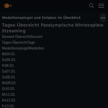
Medaillenspiegel und Zeitplan im Überblick
Tages-Übersicht Paralympische Winterspiele
Streaming
Gesamt-Übersicht
Gesamt
Tages-Übersicht
Tage
Medaillenspiegel
Medaillen
Mi
04.03.
Do
05.03.
Fr
06.03.
Sa
07.03.
So
08.03.
Mo
09.03.
Di
10.03.
Mi
11.03.
Do
12.03.
Fr
13.03.