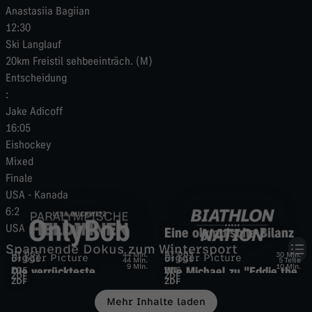
Anastasiia Bagiian
12:30
Ski Langlauf
20km Freistil sehbeeinträch. (M)
Entscheidung
:
Jake Adicoff
16:05
Eishockey
Mixed
Finale
USA
-
Kanada
6:2
USA
Eine olympische Bilanz
Spannende Dokus zum Wintersport
P
UT
O
DGS
UT
B
DGS
44 Min.
30 Min.
Bigger Picture
Bigger Picture
UT
DGS
UT
DGS
44 Min.
5 Teile
9 Min.
10 Min.
Die verrückteste
Wie Michael zu "Eddie the
ZDF
ZDF
ZDF
ZDF
ZDF
ZDF
a
Wintersport-Geschichte
Eagle" wurde
n
i
Mehr Inhalte laden