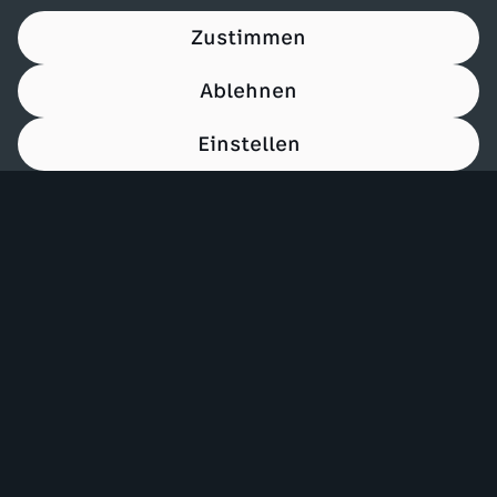
Zustimmen
Ablehnen
Einstellen
00:15
Mehr ZDF
Service
ZDF-Apps
ZDFmitreden