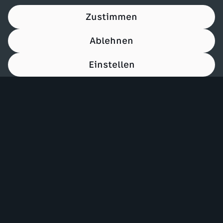
Zustimmen
Ablehnen
Einstellen
00:15
Mehr ZDF
Service
ZDF-Apps
ZDFmitreden