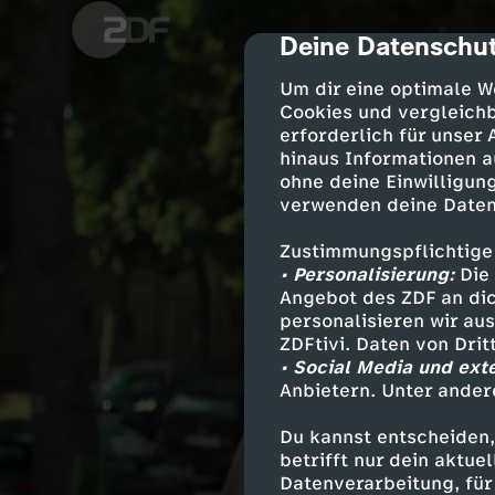
Deine Datenschut
cmp-dialog-des
Um dir eine optimale W
Cookies und vergleichb
erforderlich für unser
hinaus Informationen a
ohne deine Einwilligung
verwenden deine Daten
Zustimmungspflichtige
• Personalisierung:
Die 
Angebot des ZDF an dic
personalisieren wir au
ZDFtivi. Daten von Dri
• Social Media und ext
Anbietern. Unter ander
Du kannst entscheiden,
betrifft nur dein aktu
Datenverarbeitung, für 