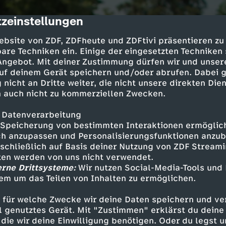
zeinstellungen
cription
ebsite von ZDF, ZDFheute und ZDFtivi präsentieren zu
are Techniken ein. Einige der eingesetzten Techniken
 Angebot. Mit deiner Zustimmung dürfen wir und unser
uf deinem Gerät speichern und/oder abrufen. Dabei 
 nicht an Dritte weiter, die nicht unsere direkten Dien
 auch nicht zu kommerziellen Zwecken.
 Datenverarbeitung
Speicherung von bestimmten Interaktionen ermöglicht
h anzupassen und Personalisierungsfunktionen anzub
sschließlich auf Basis deiner Nutzung von ZDF Stream
tten werden von uns nicht verwendet.
erne Drittsysteme:
Wir nutzen Social-Media-Tools und
em um das Teilen von Inhalten zu ermöglichen.
 für welche Zwecke wir deine Daten speichern und ver
ell genutztes Gerät. Mit "Zustimmen" erklärst du dein
die wir deine Einwilligung benötigen. Oder du legst u