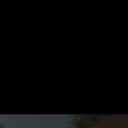
Suche
Mein ZDF