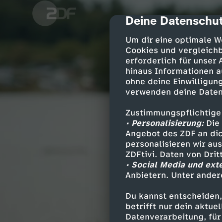
Deine Datenschut
cmp-dialog-des
Um dir eine optimale W
Cookies und vergleichb
erforderlich für unser
hinaus Informationen a
ohne deine Einwilligung
verwenden deine Daten
Zustimmungspflichtige
• Personalisierung:
Die 
Angebot des ZDF an dic
personalisieren wir au
ZDFtivi. Daten von Dri
• Social Media und ext
Anbietern. Unter ander
Du kannst entscheiden,
betrifft nur dein aktu
Datenverarbeitung, für 