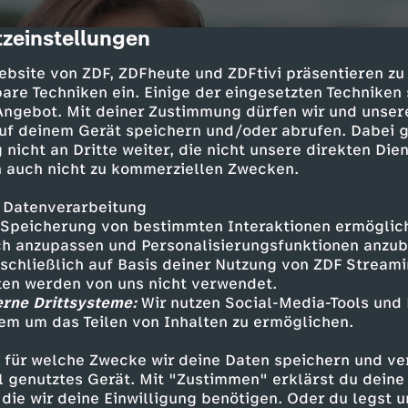
zeinstellungen
cription
ebsite von ZDF, ZDFheute und ZDFtivi präsentieren zu
are Techniken ein. Einige der eingesetzten Techniken
 Angebot. Mit deiner Zustimmung dürfen wir und unser
uf deinem Gerät speichern und/oder abrufen. Dabei 
 nicht an Dritte weiter, die nicht unsere direkten Dien
 auch nicht zu kommerziellen Zwecken.
 Datenverarbeitung
Speicherung von bestimmten Interaktionen ermöglicht
h anzupassen und Personalisierungsfunktionen anzub
sschließlich auf Basis deiner Nutzung von ZDF Stream
tten werden von uns nicht verwendet.
erne Drittsysteme:
Wir nutzen Social-Media-Tools und
em um das Teilen von Inhalten zu ermöglichen.
 für welche Zwecke wir deine Daten speichern und ver
ell genutztes Gerät. Mit "Zustimmen" erklärst du dein
die wir deine Einwilligung benötigen. Oder du legst u