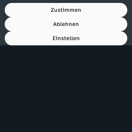
Zustimmen
Ablehnen
Einstellen
00:15
Mehr ZDF
Service
ZDF-Apps
ZDFmitreden