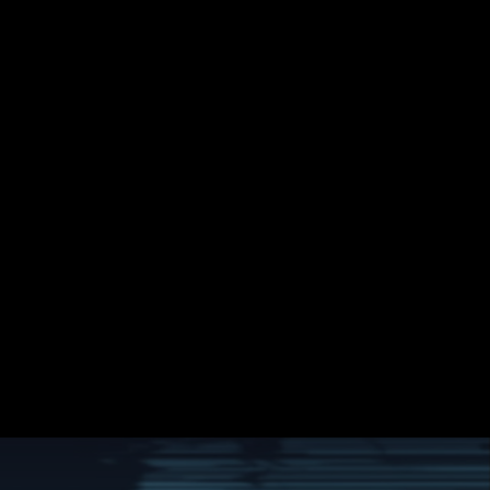
Suche
Mein ZDF