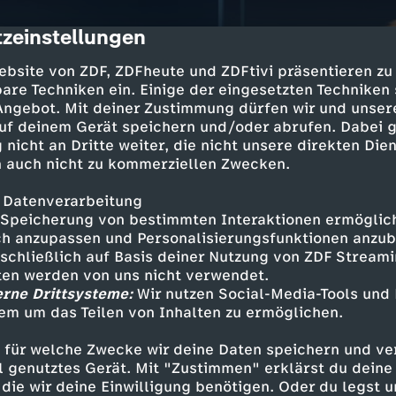
zeinstellungen
cription
ebsite von ZDF, ZDFheute und ZDFtivi präsentieren zu
are Techniken ein. Einige der eingesetzten Techniken
 Angebot. Mit deiner Zustimmung dürfen wir und unser
uf deinem Gerät speichern und/oder abrufen. Dabei 
 nicht an Dritte weiter, die nicht unsere direkten Dien
 auch nicht zu kommerziellen Zwecken.
 Datenverarbeitung
Speicherung von bestimmten Interaktionen ermöglicht
h anzupassen und Personalisierungsfunktionen anzub
sschließlich auf Basis deiner Nutzung von ZDF Stream
tten werden von uns nicht verwendet.
erne Drittsysteme:
Wir nutzen Social-Media-Tools und
em um das Teilen von Inhalten zu ermöglichen.
 für welche Zwecke wir deine Daten speichern und ver
ell genutztes Gerät. Mit "Zustimmen" erklärst du dein
die wir deine Einwilligung benötigen. Oder du legst u