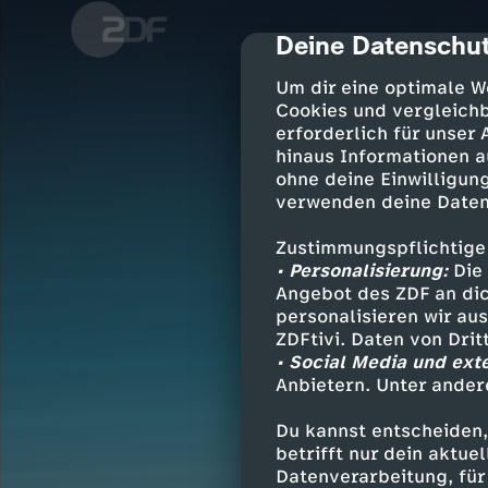
Deine Datenschut
cmp-dialog-des
Um dir eine optimale W
Cookies und vergleichb
erforderlich für unser
hinaus Informationen a
ohne deine Einwilligung
verwenden deine Daten
Zustimmungspflichtige
• Personalisierung:
Die 
Angebot des ZDF an dic
personalisieren wir au
ZDFtivi. Daten von Dri
• Social Media und ext
Anbietern. Unter ander
Du kannst entscheiden,
betrifft nur dein aktu
Datenverarbeitung, für 