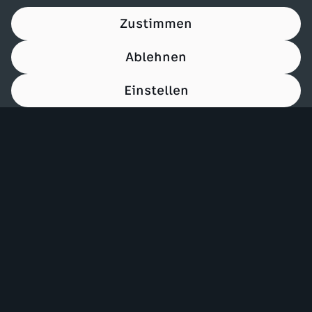
Zustimmen
Ablehnen
Einstellen
00:15
Mehr ZDF
Service
ZDF-Apps
ZDFmitreden