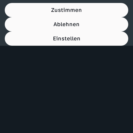
Zustimmen
Ablehnen
Einstellen
00:15
Mehr ZDF
Service
ZDF-Apps
ZDFmitreden