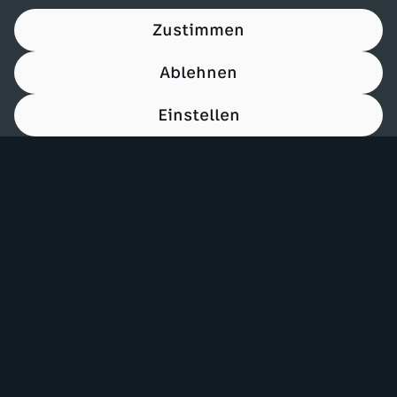
Zustimmen
Ablehnen
Einstellen
00:15
Mehr ZDF
Service
ZDF-Apps
ZDFmitreden