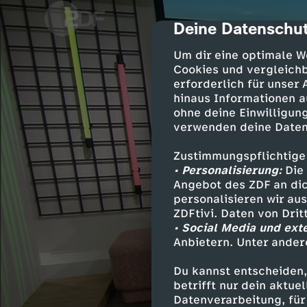
Deine Datenschut
cmp-dialog-des
Um dir eine optimale W
Cookies und vergleichb
erforderlich für unser
hinaus Informationen a
ohne deine Einwilligung
verwenden deine Daten
Zustimmungspflichtige
• Personalisierung:
Die 
Angebot des ZDF an dic
personalisieren wir au
ZDFtivi. Daten von Dri
• Social Media und ext
Anbietern. Unter ander
Du kannst entscheiden,
betrifft nur dein aktu
Datenverarbeitung, für 