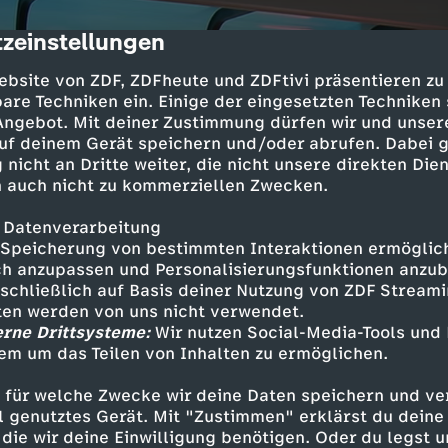
zeinstellungen
cription
ebsite von ZDF, ZDFheute und ZDFtivi präsentieren zu
are Techniken ein. Einige der eingesetzten Techniken
 Angebot. Mit deiner Zustimmung dürfen wir und unser
uf deinem Gerät speichern und/oder abrufen. Dabei 
 nicht an Dritte weiter, die nicht unsere direkten Dien
 auch nicht zu kommerziellen Zwecken.
 Datenverarbeitung
Speicherung von bestimmten Interaktionen ermöglicht
h anzupassen und Personalisierungsfunktionen anzub
sschließlich auf Basis deiner Nutzung von ZDF Stream
tten werden von uns nicht verwendet.
erne Drittsysteme:
Wir nutzen Social-Media-Tools und
em um das Teilen von Inhalten zu ermöglichen.
 für welche Zwecke wir deine Daten speichern und ver
ell genutztes Gerät. Mit "Zustimmen" erklärst du dein
die wir deine Einwilligung benötigen. Oder du legst u