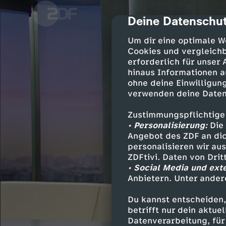
Deine Datenschut
cmp-dialog-des
Um dir eine optimale W
Cookies und vergleichb
erforderlich für unser
hinaus Informationen a
ohne deine Einwilligung
verwenden deine Daten
Zustimmungspflichtige
• Personalisierung:
Die 
Angebot des ZDF an dic
personalisieren wir au
ZDFtivi. Daten von Dri
• Social Media und ext
Anbietern. Unter ander
Du kannst entscheiden,
betrifft nur dein aktu
Datenverarbeitung, für 