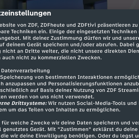
zeinstellungen
cription
ebsite von ZDF, ZDFheute und ZDFtivi präsentieren zu
are Techniken ein. Einige der eingesetzten Techniken
 Angebot. Mit deiner Zustimmung dürfen wir und unser
uf deinem Gerät speichern und/oder abrufen. Dabei 
 nicht an Dritte weiter, die nicht unsere direkten Dien
 auch nicht zu kommerziellen Zwecken.
 Datenverarbeitung
Speicherung von bestimmten Interaktionen ermöglicht
h anzupassen und Personalisierungsfunktionen anzub
sschließlich auf Basis deiner Nutzung von ZDF Stream
tten werden von uns nicht verwendet.
erne Drittsysteme:
Wir nutzen Social-Media-Tools und
em um das Teilen von Inhalten zu ermöglichen.
 für welche Zwecke wir deine Daten speichern und ver
ell genutztes Gerät. Mit "Zustimmen" erklärst du dein
die wir deine Einwilligung benötigen. Oder du legst u