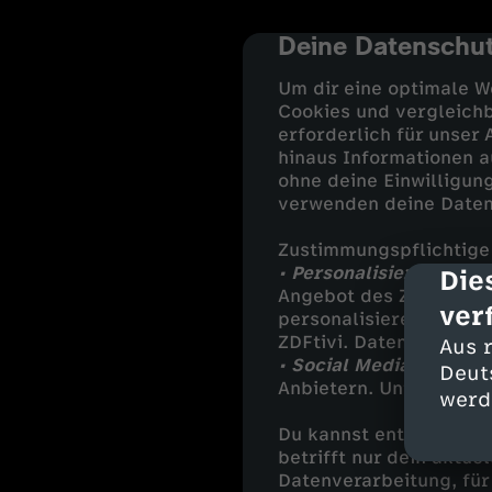
Deine Datenschut
cmp-dialog-des
Um dir eine optimale W
Cookies und vergleichb
erforderlich für unser
hinaus Informationen a
ohne deine Einwilligung
verwenden deine Daten
Zustimmungspflichtige
• Personalisierung:
Die 
Die
Angebot des ZDF an dic
ver
personalisieren wir au
ZDFtivi. Daten von Dri
Aus 
• Social Media und ext
Deut
Anbietern. Unter ander
werd
Du kannst entscheiden,
betrifft nur dein aktu
Datenverarbeitung, für 