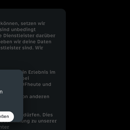
 können, setzen wir
 sind unbedingt
e Dienstleister darüber
geben wir deine Daten
stleister sind. Wir
 uns, dein Erlebnis im
ieten. Dabei
ing, der ZDFheute und
in
 Dienste von anderen
arbeiten dürfen. Dies
eßen
e Zustimmung zu unserer
nter