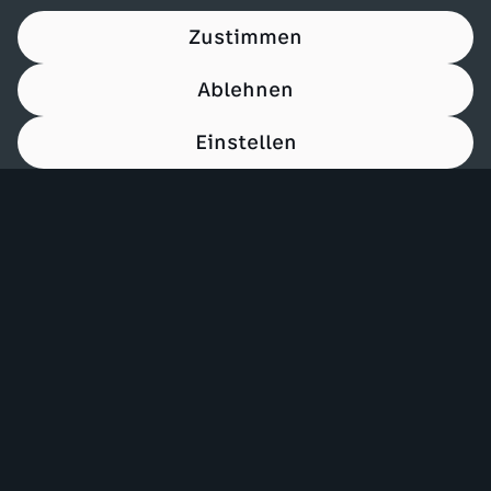
Zustimmen
Ablehnen
Einstellen
00:15
Mehr ZDF
Service
ZDF-Apps
ZDFmitreden