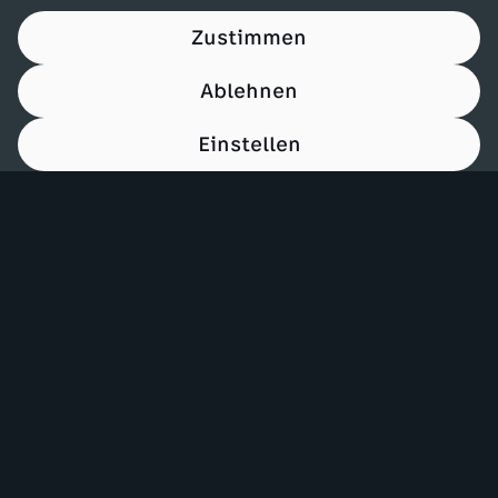
Zustimmen
Ablehnen
Einstellen
00:15
Mehr ZDF
Service
ZDF-Apps
ZDFmitreden