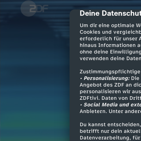
Deine Datenschut
cmp-dialog-des
Um dir eine optimale W
Cookies und vergleichb
erforderlich für unser
hinaus Informationen a
ohne deine Einwilligung
verwenden deine Daten
Zustimmungspflichtige
• Personalisierung:
Die 
Angebot des ZDF an dic
personalisieren wir au
ZDFtivi. Daten von Dri
• Social Media und ext
Anbietern. Unter ander
Du kannst entscheiden,
betrifft nur dein aktu
Datenverarbeitung, für 