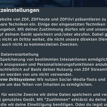
zeinstellungen
cription
ebsite von ZDF, ZDFheute und ZDFtivi präsentieren zu
are Techniken ein. Einige der eingesetzten Techniken
 Angebot. Mit deiner Zustimmung dürfen wir und unser
uf deinem Gerät speichern und/oder abrufen. Dabei 
 nicht an Dritte weiter, die nicht unsere direkten Dien
 auch nicht zu kommerziellen Zwecken.
 Datenverarbeitung
Speicherung von bestimmten Interaktionen ermöglicht
h anzupassen und Personalisierungsfunktionen anzub
sschließlich auf Basis deiner Nutzung von ZDF Stream
tten werden von uns nicht verwendet.
erne Drittsysteme:
Wir nutzen Social-Media-Tools und
em um das Teilen von Inhalten zu ermöglichen.
 für welche Zwecke wir deine Daten speichern und ver
ell genutztes Gerät. Mit "Zustimmen" erklärst du dein
die wir deine Einwilligung benötigen. Oder du legst u