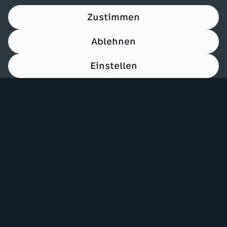
Zustimmen
Ablehnen
Einstellen
00:15
Mehr ZDF
Service
ZDF-Apps
ZDFmitreden