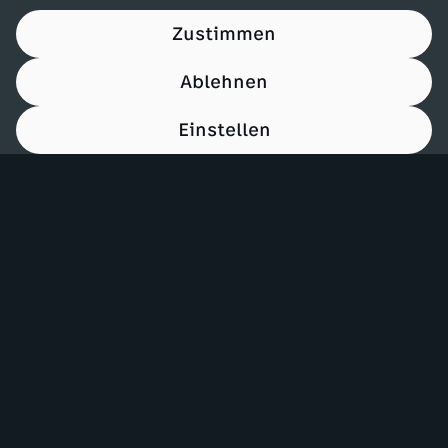
Zustimmen
Ablehnen
Einstellen
00:15
Mehr ZDF
Service
ZDF-Apps
ZDFmitreden