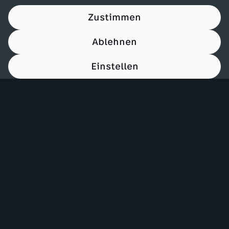
Zustimmen
Ablehnen
Einstellen
00:15
Mehr ZDF
Service
ZDF-Apps
ZDFmitreden