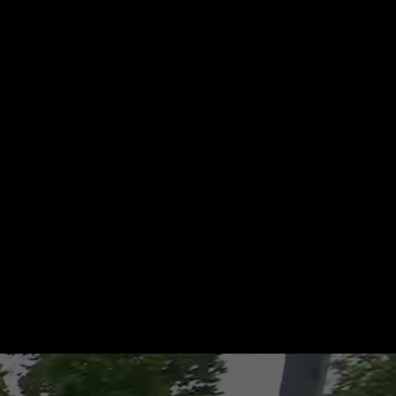
Suche
Mein ZDF