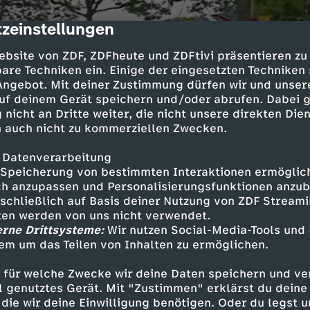
zeinstellungen
cription
ebsite von ZDF, ZDFheute und ZDFtivi präsentieren zu
are Techniken ein. Einige der eingesetzten Techniken
 Angebot. Mit deiner Zustimmung dürfen wir und unser
uf deinem Gerät speichern und/oder abrufen. Dabei 
 nicht an Dritte weiter, die nicht unsere direkten Dien
 auch nicht zu kommerziellen Zwecken.
 Datenverarbeitung
Speicherung von bestimmten Interaktionen ermöglicht
h anzupassen und Personalisierungsfunktionen anzub
sschließlich auf Basis deiner Nutzung von ZDF Stream
tten werden von uns nicht verwendet.
erne Drittsysteme:
Wir nutzen Social-Media-Tools und
em um das Teilen von Inhalten zu ermöglichen.
 für welche Zwecke wir deine Daten speichern und ver
ell genutztes Gerät. Mit "Zustimmen" erklärst du dein
die wir deine Einwilligung benötigen. Oder du legst u