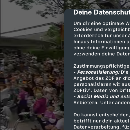
Deine Datenschut
cmp-dialog-des
Um dir eine optimale W
Cookies und vergleichb
erforderlich für unser
hinaus Informationen a
ohne deine Einwilligung
verwenden deine Daten
Zustimmungspflichtige
• Personalisierung:
Die 
Angebot des ZDF an dic
personalisieren wir au
ZDFtivi. Daten von Dri
• Social Media und ext
Anbietern. Unter ander
Du kannst entscheiden,
betrifft nur dein aktu
Datenverarbeitung, für 