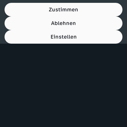
Zustimmen
Ablehnen
Einstellen
00:15
Mehr ZDF
Service
ZDF-Apps
ZDFmitreden