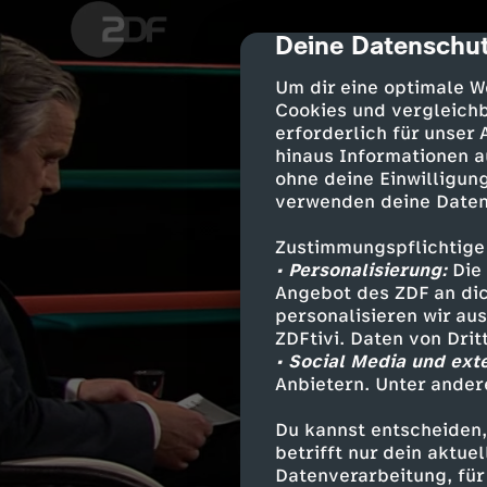
Deine Datenschut
cmp-dialog-des
Um dir eine optimale W
Cookies und vergleichb
erforderlich für unser
hinaus Informationen a
ohne deine Einwilligung
verwenden deine Daten
Zustimmungspflichtige
• Personalisierung:
Die 
Angebot des ZDF an dic
personalisieren wir au
ZDFtivi. Daten von Dri
• Social Media und ext
Anbietern. Unter ander
Du kannst entscheiden,
betrifft nur dein aktu
Datenverarbeitung, für 