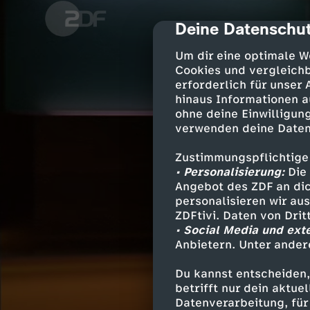
Deine Datenschut
cmp-dialog-des
Um dir eine optimale W
Cookies und vergleichb
erforderlich für unser
hinaus Informationen a
ohne deine Einwilligung
verwenden deine Daten
Zustimmungspflichtige
• Personalisierung:
Die 
Angebot des ZDF an dic
personalisieren wir au
ZDFtivi. Daten von Dri
• Social Media und ext
Anbietern. Unter ander
Du kannst entscheiden,
betrifft nur dein aktu
Datenverarbeitung, für 