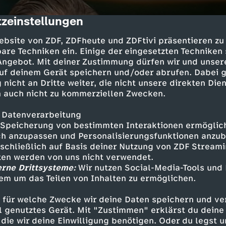
zeinstellungen
cription
ebsite von ZDF, ZDFheute und ZDFtivi präsentieren zu
are Techniken ein. Einige der eingesetzten Techniken
 Angebot. Mit deiner Zustimmung dürfen wir und unser
uf deinem Gerät speichern und/oder abrufen. Dabei 
 nicht an Dritte weiter, die nicht unsere direkten Dien
 auch nicht zu kommerziellen Zwecken.
 Datenverarbeitung
Speicherung von bestimmten Interaktionen ermöglicht
h anzupassen und Personalisierungsfunktionen anzub
sschließlich auf Basis deiner Nutzung von ZDF Stream
tten werden von uns nicht verwendet.
erne Drittsysteme:
Wir nutzen Social-Media-Tools und
em um das Teilen von Inhalten zu ermöglichen.
 für welche Zwecke wir deine Daten speichern und ver
ell genutztes Gerät. Mit "Zustimmen" erklärst du dein
die wir deine Einwilligung benötigen. Oder du legst u