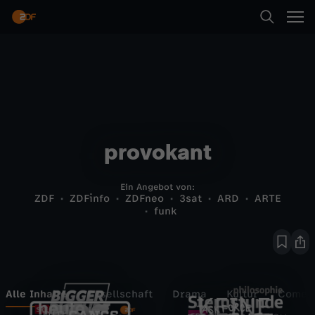
provokant
Ein Angebot von:
ZDF
ZDFinfo
ZDFneo
3sat
ARD
ARTE
funk
Alle Inhalte
Gesellschaft
Drama
Kultur
Comed