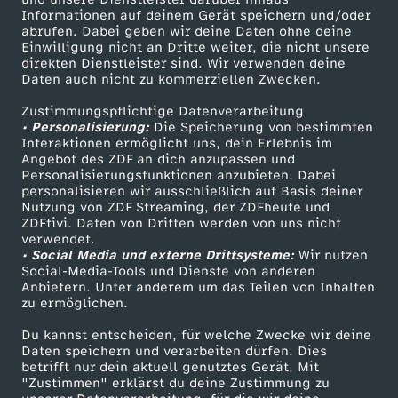
e
v
R
u
t
a
d
Informationen auf deinem Gerät speichern und/oder
u
ZDF-Apps
ZDFmitreden
r
r
abrufen. Dabei geben wir deine Daten ohne deine
Q
o
M
Einwilligung nicht an Dritte weiter, die nicht unsere
c
Smart TV
Kontakt zum ZDF
u
l
e
direkten Dienstleister sind. Wir verwenden deine
t
l
t
u
Daten auch nicht zu kommerziellen Zwecken.
ZDFtext
Tickets
n
h
r
l
P
s
Zustimmungspflichtige Datenverarbeitung
Livestreams
Zuschauerservice
a
m
e
• Personalisierung:
.
Die Speicherung von bestimmten
Sendungen A-Z
Hilfe
e
e
h
Interaktionen ermöglicht uns, dein Erlebnis im
c
m
i
Angebot des ZDF an dich anzupassen und
r
TV-Programm
.
Personalisierungsfunktionen anzubieten. Dabei
t
i
personalisieren wir ausschließlich auf Basis deiner
h
e
t
l
Nutzung von ZDF Streaming, der ZDFheute und
.
ZDFtivi. Daten von Dritten werden von uns nicht
t
l
Das ZDF
s
verwendet.
n
J
i
• Social Media und externe Drittsysteme:
Wir nutzen
ZDF Unternehmen
o
Social-Media-Tools und Dienste von anderen
p
t
a
Anbietern. Unter anderem um das Teilen von Inhalten
Karriere
t
zu ermöglichen.
s
Presseportal
r
n
z
Du kannst entscheiden, für welche Zwecke wir deine
ZDF goes Schule
Daten speichern und verarbeiten dürfen. Dies
o
a
betrifft nur dein aktuell genutztes Gerät. Mit
F
Werbefernsehen
"Zustimmen" erklärst du deine Zustimmung zu