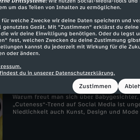
Twist - Forever Young: Wollen wir u
erne Drittsysteme:
Wir nutzen Social-Media-Tools und
em um das Teilen von Inhalten zu ermöglichen.
UT
30 Min.
26.09.2025
Forever young – wer will das nicht sein? E
 für welche Zwecke wir deine Daten speichern und ver
Was einst als spleeniges Hobby der Superre
ell genutztes Gerät. Mit "Zustimmen" erklärst du dein
inzwischen zum globalen Trend geworden: 
die wir deine Einwilligung benötigen. Oder du legst u
langen und gesunden Leben. Doch können w
en" fest, welchen Zwecken du deine Zustimmung gibst
ellungen kannst du jederzeit mit Wirkung für die Zuku
wollen wir gehen? Worin liegt das Geheimn
en oder ändern.
pressum.
findest du in unserer Datenschutzerklärung.
Twist - Wie "Cuteness" die Welt erob
Zustimmen
Able
30 Min.
07.11.2025
Warum freut man sich über Babygesichter
„Cuteness“-Trend auf Social Media ist ung
Niedlichkeit auch Kunst, Design und Mode
Plüschmonster ist noch nicht lang her. D
liegen in der Kawaii-Kultur. Kawaii ist das 