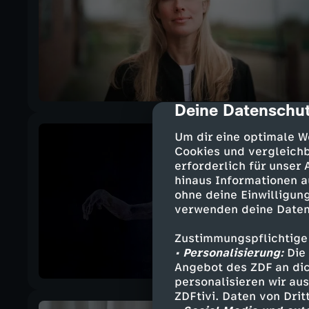
Deine Datenschut
cmp-dialog-des
Um dir eine optimale W
Cookies und vergleichb
erforderlich für unser
hinaus Informationen a
ohne deine Einwilligung
verwenden deine Daten
Zustimmungspflichtige
• Personalisierung:
Die 
Angebot des ZDF an dic
personalisieren wir au
ZDFtivi. Daten von Dri