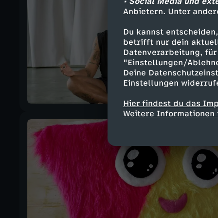
• Social Media und ext
Anbietern. Unter ander
Du kannst entscheiden,
betrifft nur dein aktu
Datenverarbeitung, für 
"Einstellungen/Ablehn
Deine Datenschutzeinst
Einstellungen widerruf
Hier findest du das Im
Weitere Informationen 