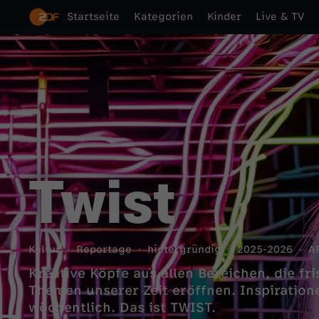
Startseite
Kategorien
Kinder
Live & TV
Twist
Kultur
Reportage
hintergründig
2025-2026
A
Kreative Köpfe aus allen Bereichen, die fr
Themen unserer Zeit eröffnen. Inspiration
wöchentlich. Das ist TWIST.