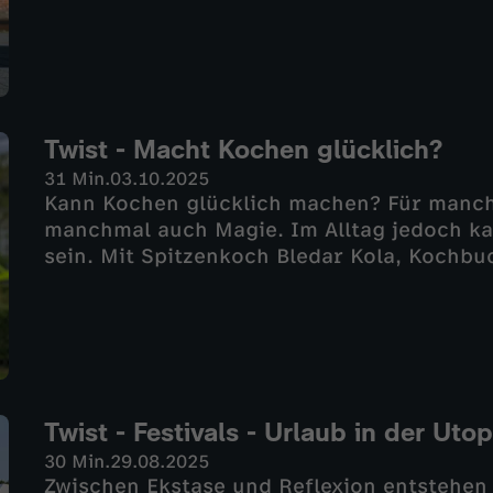
auf zu tanzen. Dabei passiert Erstaunlich
Gefühlen, wenn wir tanzen. Warum macht T
Twist - Macht Kochen glücklich?
31 Min.
03.10.2025
Kann Kochen glücklich machen? Für manch
manchmal auch Magie. Im Alltag jedoch ka
sein. Mit Spitzenkoch Bledar Kola, Kochbuc
Tizzi und dem Kollektiv von Le Talus geht 
Glück – oder ist es eher Last als Lust?
Twist - Festivals - Urlaub in der Utop
30 Min.
29.08.2025
Zwischen Ekstase und Reflexion entstehen a