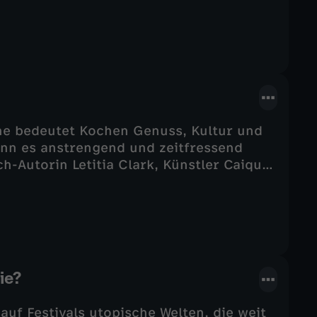
es mit unseren Körpern, Köpfen, unseren
anzen glücklich?
e bedeutet Kochen Genuss, Kultur und
nn es anstrengend und zeitfressend
h-Autorin Letitia Clark, Künstler Caique
„Twist“ der Frage nach: Bringt Kochen
ie?
uf Festivals utopische Welten, die weit