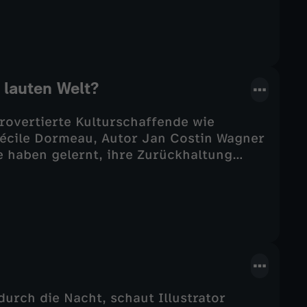
r lauten Welt?
introvertierte Kulturschaffende wie
Cécile Dormeau, Autor Jan Costin Wagner
e haben gelernt, ihre Zurückhaltung
raft zu begreifen – und zeigen: Die
urch die Nacht, schaut Illustrator