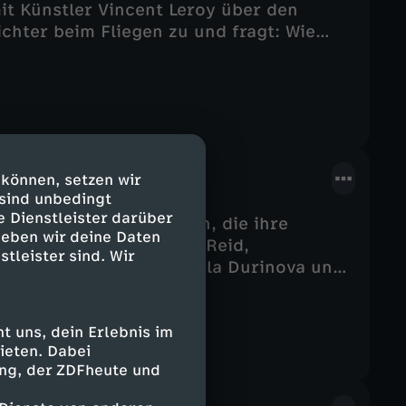
it Künstler Vincent Leroy über den
chter beim Fliegen zu und fragt: Wie
d in der Kunst?
 können, setzen wir
 sind unbedingt
e Dienstleister darüber
nstler und Künstlerinnen, die ihre
geben wir deine Daten
: Hip-Hop-Pionier Benji Reid,
stleister sind. Wir
 Yoa, Filmemacherin Paula Durinova und
eistungsdruck, Klimakrise,
 darüber zu sprechen.
 uns, dein Erlebnis im
ieten. Dabei
ing, der ZDFheute und