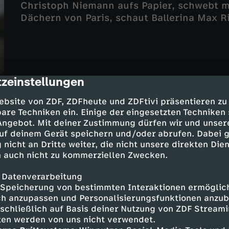
Christoph Niemann aufs Papier, schwebt m
Dächern von Paris, schaut Ballerina Max Ri
schwer ist es, leicht zu sein? Im Kopf - un
zeinstellungen
cription
Twist - Raus aus der Depression!
ebsite von ZDF, ZDFheute und ZDFtivi präsentieren zu
are Techniken ein. Einige der eingesetzten Techniken
UT
31 Min.
10.10.2025
 Angebot. Mit deiner Zustimmung dürfen wir und unser
Was macht uns depressiv? „Twist“ trifft Kü
uf deinem Gerät speichern und/oder abrufen. Dabei 
psychische Erkrankung kreativ verarbeiten
 nicht an Dritte weiter, die nicht unsere direkten Dien
Fotokünstler Tino Zimmermann, Musikerin
 auch nicht zu kommerziellen Zwecken.
Designerin Valentina Karga erzählen von L
Perspektivlosigkeit – und dem Mut, offen
 Datenverarbeitung
Speicherung von bestimmten Interaktionen ermöglicht
h anzupassen und Personalisierungsfunktionen anzub
sschließlich auf Basis deiner Nutzung von ZDF Stream
tten werden von uns nicht verwendet.