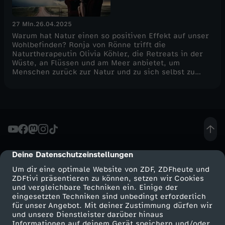
27 Min.
26.04.2025
Warum hat Natur einen so positiven Effekt auf unser
Wohlbefinden? Ronja von Rönne trifft die
Naturtherapeutin Olivia Köhler, die Retreats in der
Wüste, an Flüssen und am Meer anbietet, um
Menschen zurück zur Natur und zu sich selbst zu
führen. Den Abenteurer Sylvestre Campe zieht es an
die extremen Orte dieser Welt. Welches Glück findet
er in den wilden, rauen und schönen Momenten?
Deine Datenschutzeinstellungen
cmp-dialog-description
Um dir eine optimale Website von ZDF, ZDFheute und
ZDFtivi präsentieren zu können, setzen wir Cookies
und vergleichbare Techniken ein. Einige der
eingesetzten Techniken sind unbedingt erforderlich
für unser Angebot. Mit deiner Zustimmung dürfen wir
Mehr ZDF
Service
und unsere Dienstleister darüber hinaus
Informationen auf deinem Gerät speichern und/oder