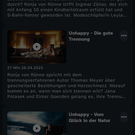
durch? Ronja von Rönne trifft Ingmar Zöller, der sich
e
mit Anfang 50 einen Kindheitstraum erfüllt hat und
S-Bahn-Fahrer geworden ist. Modeschöpferin Leyla
Piedayesh erlebt mit 50 das Scheitern ihrer
l
Beziehung und ihrer Firma und bringt dann doch
wieder Balance in ihr Leben.
Unhappy - Die gute
2
Trennung
27 Min.
26.04.2025
Ronja von Rönne spricht mit dem
trennungserfahrenen Autor Thomas Meyer über
gescheiterte Beziehungen und Herzschmerz. Worauf
kommt es an, wenn man sich trennen will? Jana
Polasek und Elmar Goerden gelang es, ihre Trennung
so gut aufzuarbeiten, dass sie heute wieder
zusammen sind – und andere Paare durch Krisen
begleiten. Was haben sie aus ihrem
Unhappy - Vom
Trennungsprozess gelernt?
Glück in der Natur