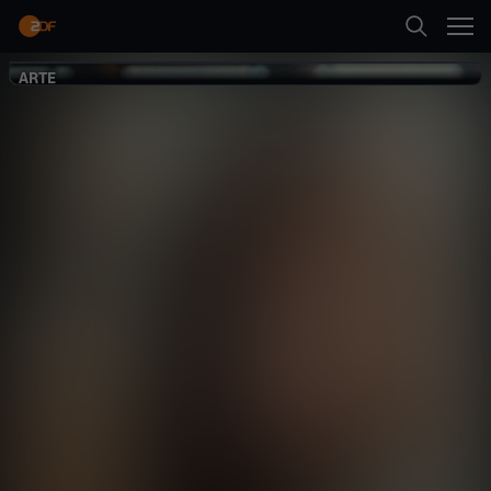
Zurück
ARTE
ARTE
Unhappy
Gesellschaft
Reportage
inspirierend
Neueste Folge abspielen
Mehr