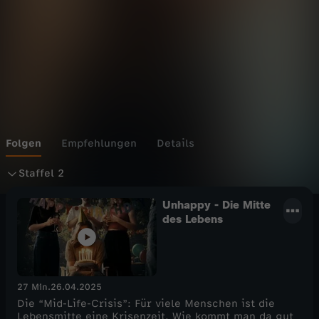
Folgen
Empfehlungen
Details
S
Staffel 2
t
Unhappy - Die Mitte
des Lebens
a
f
27 Min.
26.04.2025
Die “Mid-Life-Crisis”: Für viele Menschen ist die
f
Lebensmitte eine Krisenzeit. Wie kommt man da gut