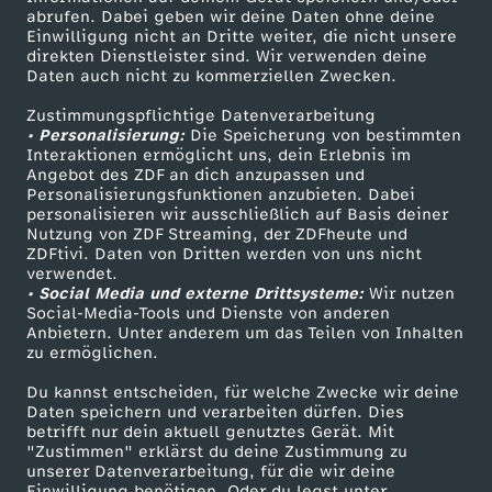
ZDF-Apps
ZDFmitreden
abrufen. Dabei geben wir deine Daten ohne deine
Einwilligung nicht an Dritte weiter, die nicht unsere
Smart TV
Kontakt zum ZDF
direkten Dienstleister sind. Wir verwenden deine
Daten auch nicht zu kommerziellen Zwecken.
ZDFtext
Tickets
Zustimmungspflichtige Datenverarbeitung
Livestreams
Zuschauerservice
• Personalisierung:
Die Speicherung von bestimmten
Sendungen A-Z
Hilfe
Interaktionen ermöglicht uns, dein Erlebnis im
Angebot des ZDF an dich anzupassen und
TV-Programm
Personalisierungsfunktionen anzubieten. Dabei
personalisieren wir ausschließlich auf Basis deiner
Nutzung von ZDF Streaming, der ZDFheute und
ZDFtivi. Daten von Dritten werden von uns nicht
Das ZDF
verwendet.
• Social Media und externe Drittsysteme:
Wir nutzen
ZDF Unternehmen
Social-Media-Tools und Dienste von anderen
Anbietern. Unter anderem um das Teilen von Inhalten
Karriere
zu ermöglichen.
Presseportal
Du kannst entscheiden, für welche Zwecke wir deine
ZDF goes Schule
Daten speichern und verarbeiten dürfen. Dies
betrifft nur dein aktuell genutztes Gerät. Mit
Werbefernsehen
"Zustimmen" erklärst du deine Zustimmung zu
unserer Datenverarbeitung, für die wir deine
Mainzelmännchen
Einwilligung benötigen. Oder du legst unter