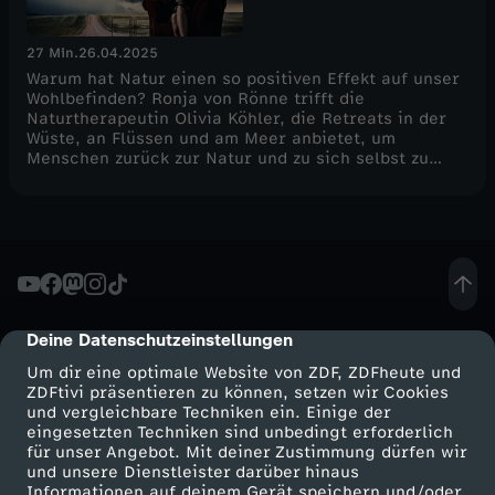
27 Min.
26.04.2025
Warum hat Natur einen so positiven Effekt auf unser
Wohlbefinden? Ronja von Rönne trifft die
Naturtherapeutin Olivia Köhler, die Retreats in der
Wüste, an Flüssen und am Meer anbietet, um
Menschen zurück zur Natur und zu sich selbst zu
führen. Den Abenteurer Sylvestre Campe zieht es an
die extremen Orte dieser Welt. Welches Glück findet
er in den wilden, rauen und schönen Momenten?
Deine Datenschutzeinstellungen
cmp-dialog-description
Um dir eine optimale Website von ZDF, ZDFheute und
ZDFtivi präsentieren zu können, setzen wir Cookies
und vergleichbare Techniken ein. Einige der
eingesetzten Techniken sind unbedingt erforderlich
für unser Angebot. Mit deiner Zustimmung dürfen wir
Mehr ZDF
Service
und unsere Dienstleister darüber hinaus
Informationen auf deinem Gerät speichern und/oder