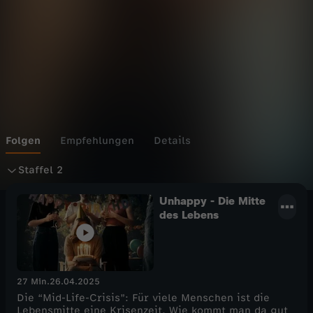
Folgen
Empfehlungen
Details
S
Staffel 2
t
Unhappy - Die Mitte
des Lebens
a
f
27 Min.
26.04.2025
Die “Mid-Life-Crisis”: Für viele Menschen ist die
f
Lebensmitte eine Krisenzeit. Wie kommt man da gut