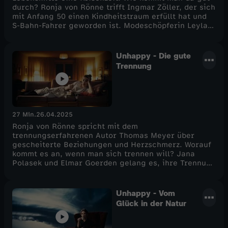
durch? Ronja von Rönne trifft Ingmar Zöller, der sich
e
mit Anfang 50 einen Kindheitstraum erfüllt hat und
S-Bahn-Fahrer geworden ist. Modeschöpferin Leyla
Piedayesh erlebt mit 50 das Scheitern ihrer
l
Beziehung und ihrer Firma und bringt dann doch
wieder Balance in ihr Leben.
Unhappy - Die gute
2
Trennung
27 Min.
26.04.2025
Ronja von Rönne spricht mit dem
trennungserfahrenen Autor Thomas Meyer über
gescheiterte Beziehungen und Herzschmerz. Worauf
kommt es an, wenn man sich trennen will? Jana
Polasek und Elmar Goerden gelang es, ihre Trennung
so gut aufzuarbeiten, dass sie heute wieder
zusammen sind – und andere Paare durch Krisen
begleiten. Was haben sie aus ihrem
Unhappy - Vom
Trennungsprozess gelernt?
Glück in der Natur