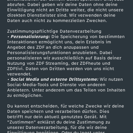
ZDF-Apps
ZDFmitreden
abrufen. Dabei geben wir deine Daten ohne deine
Einwilligung nicht an Dritte weiter, die nicht unsere
Smart TV
Kontakt zum ZDF
direkten Dienstleister sind. Wir verwenden deine
Daten auch nicht zu kommerziellen Zwecken.
ZDFtext
Tickets
Zustimmungspflichtige Datenverarbeitung
Livestreams
Zuschauerservice
• Personalisierung:
Die Speicherung von bestimmten
Sendungen A-Z
Hilfe
Interaktionen ermöglicht uns, dein Erlebnis im
Angebot des ZDF an dich anzupassen und
TV-Programm
Personalisierungsfunktionen anzubieten. Dabei
personalisieren wir ausschließlich auf Basis deiner
Nutzung von ZDF Streaming, der ZDFheute und
ZDFtivi. Daten von Dritten werden von uns nicht
Das ZDF
verwendet.
• Social Media und externe Drittsysteme:
Wir nutzen
ZDF Unternehmen
Social-Media-Tools und Dienste von anderen
Anbietern. Unter anderem um das Teilen von Inhalten
Karriere
zu ermöglichen.
Presseportal
Du kannst entscheiden, für welche Zwecke wir deine
ZDF goes Schule
Daten speichern und verarbeiten dürfen. Dies
betrifft nur dein aktuell genutztes Gerät. Mit
Werbefernsehen
"Zustimmen" erklärst du deine Zustimmung zu
unserer Datenverarbeitung, für die wir deine
Mainzelmännchen
Einwilligung benötigen. Oder du legst unter