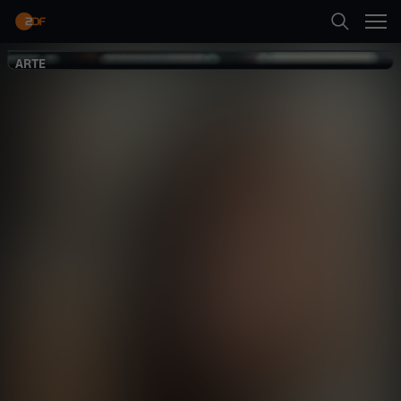
Zurück
ARTE
ARTE
Unhappy
Gesellschaft
Reportage
inspirierend
Neueste Folge abspielen
Mehr