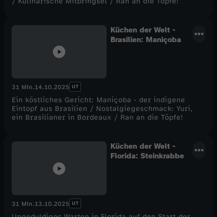
/ Kulinarische Mitbringsel / Ran an die Töpfe!
Küchen der Welt -
Brasilien: Maniçoba
UT
31 Min.
14.10.2025
Ein köstliches Gericht: Maniçoba - der indigene
Eintopf aus Brasilien / Nostalgiegeschmack: Yuri,
ein Brasilianer in Bordeaux / Ran an die Töpfe!
Küchen der Welt -
Florida: Steinkrabbe
UT
31 Min.
13.10.2025
Ungeduldiges Warten in Florida auf den Start der