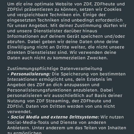
Um dir eine optimale Website von ZDF, ZDFheute und
ZDFtivi präsentieren zu können, setzen wir Cookies
und vergleichbare Techniken ein. Einige der
eingesetzten Techniken sind unbedingt erforderlich
für unser Angebot. Mit deiner Zustimmung dürfen wir
Mehr ZDF
Service
und unsere Dienstleister darüber hinaus
Informationen auf deinem Gerät speichern und/oder
ZDF-Apps
ZDFmitreden
abrufen. Dabei geben wir deine Daten ohne deine
Einwilligung nicht an Dritte weiter, die nicht unsere
Smart TV
Kontakt zum ZDF
direkten Dienstleister sind. Wir verwenden deine
Daten auch nicht zu kommerziellen Zwecken.
ZDFtext
Tickets
Zustimmungspflichtige Datenverarbeitung
Livestreams
Zuschauerservice
• Personalisierung:
Die Speicherung von bestimmten
Sendungen A-Z
Hilfe
Interaktionen ermöglicht uns, dein Erlebnis im
Angebot des ZDF an dich anzupassen und
TV-Programm
Personalisierungsfunktionen anzubieten. Dabei
personalisieren wir ausschließlich auf Basis deiner
Nutzung von ZDF Streaming, der ZDFheute und
ZDFtivi. Daten von Dritten werden von uns nicht
Das ZDF
verwendet.
• Social Media und externe Drittsysteme:
Wir nutzen
ZDF Unternehmen
Social-Media-Tools und Dienste von anderen
Anbietern. Unter anderem um das Teilen von Inhalten
Karriere
zu ermöglichen.