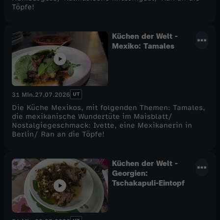
Töpfe!
Küchen der Welt -
Mexiko: Tamales
UT
31 Min.
27.07.2026
Die Küche Mexikos, mit folgenden Themen: Tamales,
die mexikanische Wundertüte im Maisblatt/
Nostalgiegeschmack: Ivette, eine Mexikanerin in
Berlin/ Ran an die Töpfe!
Küchen der Welt -
Georgien:
Tschakapuli-Eintopf