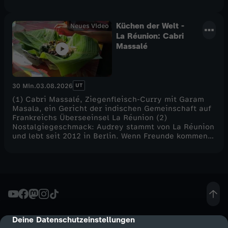
Küchen der Welt -
Neues Video
La Réunion: Cabri
Massalé
UT
30 Min.
03.08.2026
(1) Cabri Massalé, Ziegenfleisch-Curry mit Garam
Masala, ein Gericht der indischen Gemeinschaft auf
Frankreichs Überseeinsel La Réunion (2)
Nostalgiegeschmack: Audrey stammt von La Réunion
und lebt seit 2012 in Berlin. Wenn Freunde kommen,
kocht sie gerne etwas aus der alten Heimat
(3)Appetit bekommen? Hier gibt es ein einfaches
Cabri-Rezept, das sich leicht nachkochen lässt.
Deine Datenschutzeinstellungen
cmp-dialog-description