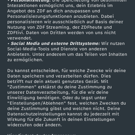
• Personalisierung:
Die Speicherung von bestimmten
Sendungen A-Z
Hilfe
Interaktionen ermöglicht uns, dein Erlebnis im
Angebot des ZDF an dich anzupassen und
TV-Programm
Personalisierungsfunktionen anzubieten. Dabei
personalisieren wir ausschließlich auf Basis deiner
Nutzung von ZDF Streaming, der ZDFheute und
ZDFtivi. Daten von Dritten werden von uns nicht
Das ZDF
verwendet.
• Social Media und externe Drittsysteme:
Wir nutzen
ZDF Unternehmen
Social-Media-Tools und Dienste von anderen
Anbietern. Unter anderem um das Teilen von Inhalten
Karriere
zu ermöglichen.
Presseportal
Du kannst entscheiden, für welche Zwecke wir deine
ZDF goes Schule
Daten speichern und verarbeiten dürfen. Dies
betrifft nur dein aktuell genutztes Gerät. Mit
Werbefernsehen
"Zustimmen" erklärst du deine Zustimmung zu
unserer Datenverarbeitung, für die wir deine
Mainzelmännchen
Einwilligung benötigen. Oder du legst unter
"Einstellungen/Ablehnen" fest, welchen Zwecken du
deine Zustimmung gibst und welchen nicht. Deine
Datenschutzeinstellungen kannst du jederzeit mit
Wirkung für die Zukunft in deinen Einstellungen
widerrufen oder ändern.