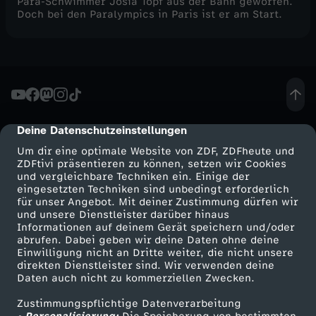
Para-Schwimmer Josia Topf aus der Bahn geworfen.
Doch bei den Paralympics in Paris ist er am Start.
Deine Datenschutzeinstellungen
cmp-dialog-description
Um dir eine optimale Website von ZDF, ZDFheute und
ZDFtivi präsentieren zu können, setzen wir Cookies
und vergleichbare Techniken ein. Einige der
eingesetzten Techniken sind unbedingt erforderlich
für unser Angebot. Mit deiner Zustimmung dürfen wir
Mehr ZDF
Service
und unsere Dienstleister darüber hinaus
Informationen auf deinem Gerät speichern und/oder
ZDF-Apps
ZDFmitreden
abrufen. Dabei geben wir deine Daten ohne deine
Einwilligung nicht an Dritte weiter, die nicht unsere
Smart TV
Kontakt zum ZDF
direkten Dienstleister sind. Wir verwenden deine
Daten auch nicht zu kommerziellen Zwecken.
ZDFtext
Tickets
Zustimmungspflichtige Datenverarbeitung
Livestreams
Zuschauerservice