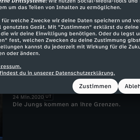
erne Drittsysteme:
Wir nutzen Social-Media-Tools und
Toleranz
em um das Teilen von Inhalten zu ermöglichen.
UT
24 Min.
2020
 für welche Zwecke wir deine Daten speichern und ver
Die WG-Jungs diskutieren über das wichti
ell genutztes Gerät. Mit "Zustimmen" erklärst du dein
die wir deine Einwilligung benötigen. Oder du legst u
en" fest, welchen Zwecken du deine Zustimmung gibst
ellungen kannst du jederzeit mit Wirkung für die Zuku
en oder ändern.
pressum.
findest du in unserer Datenschutzerklärung.
Folge 12
Zustimmen
Able
Kickboxing
UT
24 Min.
2020
Die Jungs kommen an ihre Grenzen.