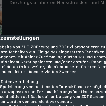
Die Jungs probieren Heuschrecken und M
zeinstellungen
cription
Folge 10
ebsite von ZDF, ZDFheute und ZDFtivi präsentieren zu
Happy Birthday!
are Techniken ein. Einige der eingesetzten Techniken
 Angebot. Mit deiner Zustimmung dürfen wir und unser
UT
24 Min.
2020
uf deinem Gerät speichern und/oder abrufen. Dabei 
Die WG feiert Lukes Geburtstag.
 nicht an Dritte weiter, die nicht unsere direkten Dien
 auch nicht zu kommerziellen Zwecken.
 Datenverarbeitung
Speicherung von bestimmten Interaktionen ermöglicht
h anzupassen und Personalisierungsfunktionen anzub
sschließlich auf Basis deiner Nutzung von ZDF Stream
tten werden von uns nicht verwendet.
Folge 11