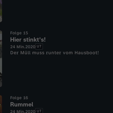
Folge 15
Hier stinkt's!
UT
24 Min.
2020
Der Müll muss runter vom Hausboot!
Folge 16
Rummel
UT
24 Min.
2020