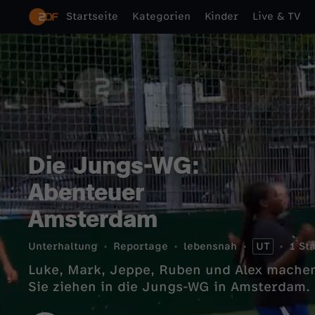
Startseite
Kategorien
Kinder
Live & TV
Die Jungs-WG:
Abenteuer
Amsterdam
Unterhaltung
Reportage
lebensnah
UT
1 Sta
Luke, Mark, Jeppe, Ruben und Alex mache
Sie ziehen in die Jungs-WG in Amsterdam.