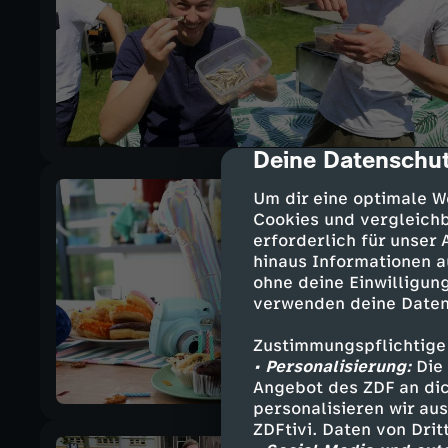
Deine Datenschut
cmp-dialog-des
Um dir eine optimale W
Cookies und vergleichb
erforderlich für unser
hinaus Informationen a
ohne deine Einwilligung
verwenden deine Daten
Zustimmungspflichtige
• Personalisierung:
Die 
Angebot des ZDF an dic
personalisieren wir au
ZDFtivi. Daten von Dri