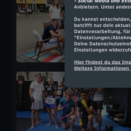
• Social Media und ext
Anbietern. Unter ander
Du kannst entscheiden,
betrifft nur dein aktu
Datenverarbeitung, für 
"Einstellungen/Ablehn
Deine Datenschutzeinst
Einstellungen widerruf
Hier findest du das Im
Weitere Informationen 