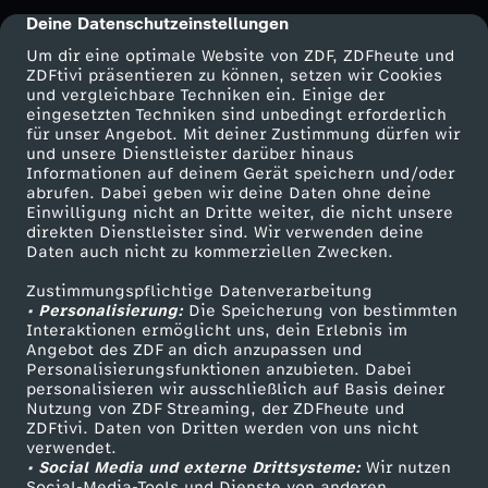
Deine Datenschutzeinstellungen
cmp-dialog-description
Um dir eine optimale Website von ZDF, ZDFheute und
ZDFtivi präsentieren zu können, setzen wir Cookies
und vergleichbare Techniken ein. Einige der
eingesetzten Techniken sind unbedingt erforderlich
für unser Angebot. Mit deiner Zustimmung dürfen wir
Mehr ZDF
Service
und unsere Dienstleister darüber hinaus
Informationen auf deinem Gerät speichern und/oder
ZDF-Apps
ZDFmitreden
abrufen. Dabei geben wir deine Daten ohne deine
Einwilligung nicht an Dritte weiter, die nicht unsere
Smart TV
Kontakt zum ZDF
direkten Dienstleister sind. Wir verwenden deine
Daten auch nicht zu kommerziellen Zwecken.
ZDFtext
Tickets
Zustimmungspflichtige Datenverarbeitung
Livestreams
Zuschauerservice
• Personalisierung:
Die Speicherung von bestimmten
Sendungen A-Z
Hilfe
Interaktionen ermöglicht uns, dein Erlebnis im
Angebot des ZDF an dich anzupassen und
TV-Programm
Personalisierungsfunktionen anzubieten. Dabei
personalisieren wir ausschließlich auf Basis deiner
Nutzung von ZDF Streaming, der ZDFheute und
ZDFtivi. Daten von Dritten werden von uns nicht
Das ZDF
verwendet.
• Social Media und externe Drittsysteme:
Wir nutzen
ZDF Unternehmen
Social-Media-Tools und Dienste von anderen