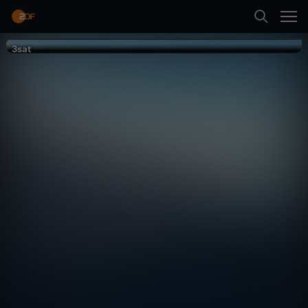
Zurück
3sat
3sat
Mein anderes
Russland
Reise
Reportage
lebensnah
Erste Folge abspielen
Mehr