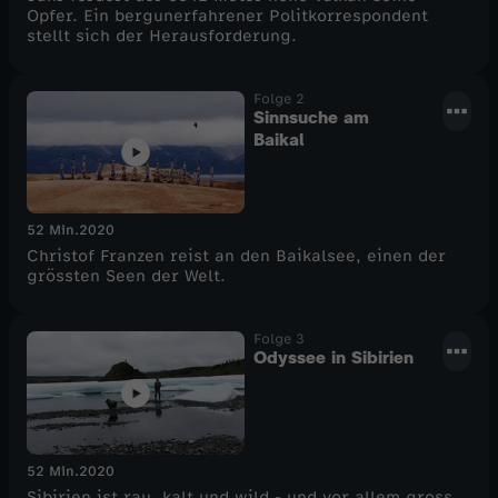
Opfer. Ein bergunerfahrener Politkorrespondent
stellt sich der Herausforderung.
Folge 2
Sinnsuche am
Baikal
52 Min.
2020
Christof Franzen reist an den Baikalsee, einen der
grössten Seen der Welt.
Folge 3
Odyssee in Sibirien
52 Min.
2020
Sibirien ist rau, kalt und wild - und vor allem gross.