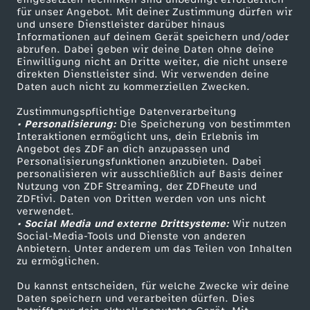
für unser Angebot. Mit deiner Zustimmung dürfen wir
Mehr ZDF
Service
und unsere Dienstleister darüber hinaus
Informationen auf deinem Gerät speichern und/oder
ZDF-Apps
ZDFmitreden
abrufen. Dabei geben wir deine Daten ohne deine
Einwilligung nicht an Dritte weiter, die nicht unsere
Smart TV
Kontakt zum ZDF
direkten Dienstleister sind. Wir verwenden deine
Daten auch nicht zu kommerziellen Zwecken.
ZDFtext
Tickets
Zustimmungspflichtige Datenverarbeitung
Livestreams
Zuschauerservice
• Personalisierung:
Die Speicherung von bestimmten
Sendungen A-Z
Hilfe
Interaktionen ermöglicht uns, dein Erlebnis im
Angebot des ZDF an dich anzupassen und
TV-Programm
Personalisierungsfunktionen anzubieten. Dabei
personalisieren wir ausschließlich auf Basis deiner
Nutzung von ZDF Streaming, der ZDFheute und
ZDFtivi. Daten von Dritten werden von uns nicht
Das ZDF
verwendet.
• Social Media und externe Drittsysteme:
Wir nutzen
ZDF Unternehmen
Social-Media-Tools und Dienste von anderen
Anbietern. Unter anderem um das Teilen von Inhalten
Karriere
zu ermöglichen.
Presseportal
Du kannst entscheiden, für welche Zwecke wir deine
ZDF goes Schule
Daten speichern und verarbeiten dürfen. Dies