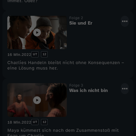
immer. Oder?
Folge 2
Sie und Er
UT
12
16 Min.
2022
Charlies Handeln bleibt nicht ohne Konsequenzen –
eine Lösung muss her.
Folge 3
Was ich nicht bin
UT
12
18 Min.
2022
Maya kümmert sich nach dem Zusammenstoß mit
Enzo um Charlie.