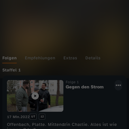
n
g
C
h
a
Folgen
Empfehlungen
Extras
Details
r
Staffel 1
Folge 1
l
Gegen den Strom
i
e
UT
12
17 Min.
2022
Offenbach, Platte. Mittendrin Charlie. Alles ist wie