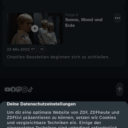
Folge 6
Sonne, Mond und
Erde
UT
12
22 Min.
2022
Charlies Baustellen beginnen sich zu schließen.
Deine Datenschutzeinstellungen
cmp-dialog-description
Um dir eine optimale Website von ZDF, ZDFheute und
ZDFtivi präsentieren zu können, setzen wir Cookies
und vergleichbare Techniken ein. Einige der
eingesetzten Techniken sind unbedingt erforderlich