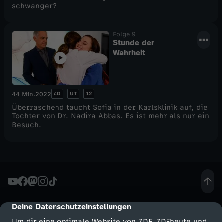
schwanger?
Folge 9
Stunde der
Wahrheit
AD
UT
12
44 Min.
2022
Überraschend taucht Sofia in der Karlsklinik auf, die
Tochter von Dr. Nadira Abbas. Es ist mehr als nur ein
Besuch.
Deine Datenschutzeinstellungen
cmp-dialog-description
Um dir eine optimale Website von ZDF, ZDFheute und