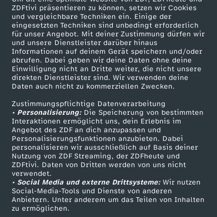
ZDFtivi präsentieren zu können, setzen wir Cookies
und vergleichbare Techniken ein. Einige der
eingesetzten Techniken sind unbedingt erforderlich
für unser Angebot. Mit deiner Zustimmung dürfen wir
Mehr ZDF
Service
und unsere Dienstleister darüber hinaus
Informationen auf deinem Gerät speichern und/oder
ZDF-Apps
ZDFmitreden
abrufen. Dabei geben wir deine Daten ohne deine
Einwilligung nicht an Dritte weiter, die nicht unsere
Smart TV
Kontakt zum ZDF
direkten Dienstleister sind. Wir verwenden deine
Daten auch nicht zu kommerziellen Zwecken.
ZDFtext
Tickets
Zustimmungspflichtige Datenverarbeitung
Livestreams
Zuschauerservice
• Personalisierung:
Die Speicherung von bestimmten
Sendungen A-Z
Hilfe
Interaktionen ermöglicht uns, dein Erlebnis im
Angebot des ZDF an dich anzupassen und
TV-Programm
Personalisierungsfunktionen anzubieten. Dabei
personalisieren wir ausschließlich auf Basis deiner
Nutzung von ZDF Streaming, der ZDFheute und
ZDFtivi. Daten von Dritten werden von uns nicht
Das ZDF
verwendet.
• Social Media und externe Drittsysteme:
Wir nutzen
ZDF Unternehmen
Social-Media-Tools und Dienste von anderen
Anbietern. Unter anderem um das Teilen von Inhalten
Karriere
zu ermöglichen.
Presseportal