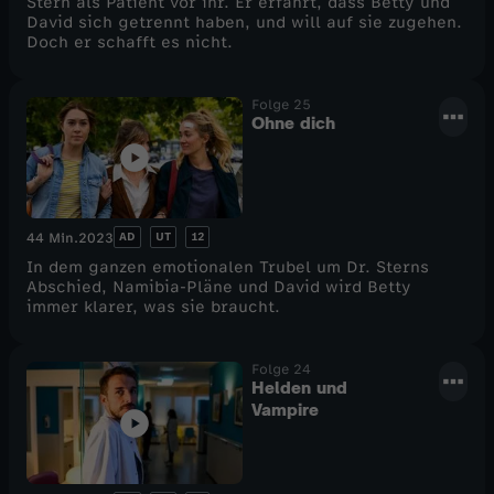
Stern als Patient vor ihr. Er erfährt, dass Betty und
David sich getrennt haben, und will auf sie zugehen.
e
Doch er schafft es nicht.
l
Folge 25
Ohne dich
9
AD
UT
12
44 Min.
2023
In dem ganzen emotionalen Trubel um Dr. Sterns
Abschied, Namibia-Pläne und David wird Betty
immer klarer, was sie braucht.
Folge 24
Helden und
Vampire