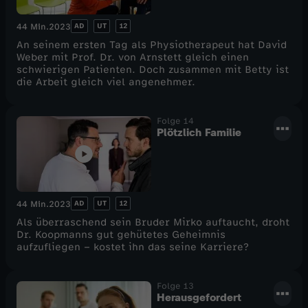
AD
UT
12
44 Min.
2023
An seinem ersten Tag als Physiotherapeut hat David
Weber mit Prof. Dr. von Arnstett gleich einen
schwierigen Patienten. Doch zusammen mit Betty ist
die Arbeit gleich viel angenehmer.
Folge 14
Plötzlich Familie
AD
UT
12
44 Min.
2023
Als überraschend sein Bruder Mirko auftaucht, droht
Dr. Koopmanns gut gehütetes Geheimnis
aufzufliegen – kostet ihn das seine Karriere?
Folge 13
Herausgefordert