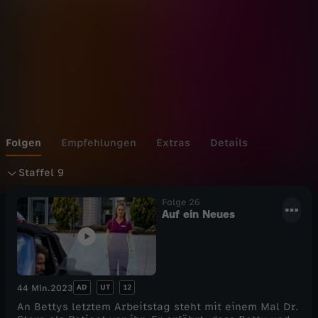
D
i
a
g
n
Folgen
Empfehlungen
Extras
Details
S
o
Staffel 9
t
Folge 26
s
Auf ein Neues
a
e
f
AD
UT
12
44 Min.
2023
f
An Bettys letztem Arbeitstag steht mit einem Mal Dr.