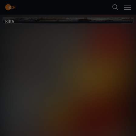
Zurück
KiKA
KiKA
Besser mit
Bernd
Comedy
Serie
witzig
Neueste Folge abspielen
Mehr