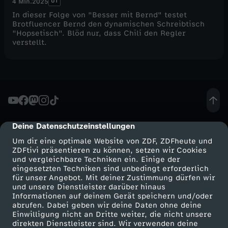
UT
4 Min.
2025
In dieser Folge von "Besser mit Bernd" testet
Brotfluencer Bernd den dynamischen Schreibtisch
"Hopsetisch". Blöd nur, dass Chili den Regler
verstellt.
Deine Datenschutzeinstellungen
cmp-dialog-description
Um dir eine optimale Website von ZDF, ZDFheute und
ZDFtivi präsentieren zu können, setzen wir Cookies
und vergleichbare Techniken ein. Einige der
eingesetzten Techniken sind unbedingt erforderlich
für unser Angebot. Mit deiner Zustimmung dürfen wir
Mehr ZDF
Service
und unsere Dienstleister darüber hinaus
Informationen auf deinem Gerät speichern und/oder
ZDF-Apps
ZDFmitreden
abrufen. Dabei geben wir deine Daten ohne deine
Einwilligung nicht an Dritte weiter, die nicht unsere
Smart TV
Kontakt zum ZDF
direkten Dienstleister sind. Wir verwenden deine