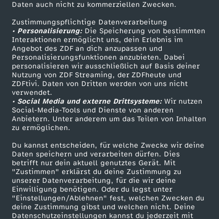
Daten auch nicht zu kommerziellen Zwecken.
ZDFtext
Tickets
Zustimmungspflichtige Datenverarbeitung
Livestreams
Zuschauerservice
• Personalisierung:
Die Speicherung von bestimmten
Sendungen A-Z
Hilfe
Interaktionen ermöglicht uns, dein Erlebnis im
Angebot des ZDF an dich anzupassen und
TV-Programm
Personalisierungsfunktionen anzubieten. Dabei
personalisieren wir ausschließlich auf Basis deiner
Nutzung von ZDF Streaming, der ZDFheute und
ZDFtivi. Daten von Dritten werden von uns nicht
Das ZDF
verwendet.
• Social Media und externe Drittsysteme:
Wir nutzen
ZDF Unternehmen
Social-Media-Tools und Dienste von anderen
Anbietern. Unter anderem um das Teilen von Inhalten
Karriere
zu ermöglichen.
Presseportal
Du kannst entscheiden, für welche Zwecke wir deine
ZDF goes Schule
Daten speichern und verarbeiten dürfen. Dies
betrifft nur dein aktuell genutztes Gerät. Mit
Werbefernsehen
"Zustimmen" erklärst du deine Zustimmung zu
unserer Datenverarbeitung, für die wir deine
Mainzelmännchen
Einwilligung benötigen. Oder du legst unter
"Einstellungen/Ablehnen" fest, welchen Zwecken du
deine Zustimmung gibst und welchen nicht. Deine
Datenschutzeinstellungen kannst du jederzeit mit