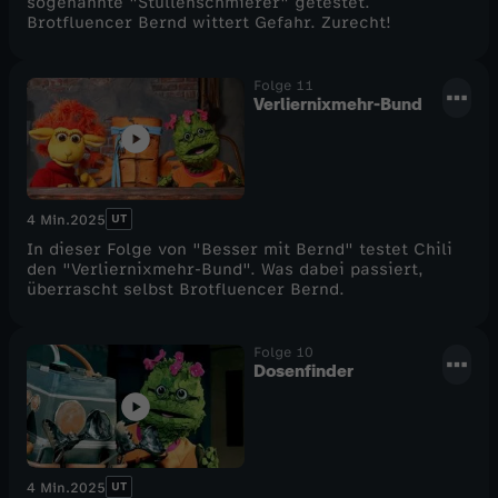
sogenannte "Stullenschmierer" getestet.
Brotfluencer Bernd wittert Gefahr. Zurecht!
Folge 11
Verliernixmehr-Bund
UT
4 Min.
2025
In dieser Folge von "Besser mit Bernd" testet Chili
den "Verliernixmehr-Bund". Was dabei passiert,
überrascht selbst Brotfluencer Bernd.
Folge 10
Dosenfinder
UT
4 Min.
2025