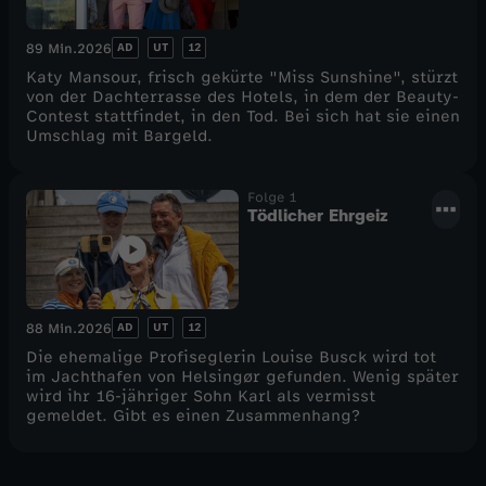
l
AD
UT
12
89 Min.
2026
l
Katy Mansour, frisch gekürte "Miss Sunshine", stürzt
von der Dachterrasse des Hotels, in dem der Beauty-
Contest stattfindet, in den Tod. Bei sich hat sie einen
e
Umschlag mit Bargeld.
Folge 1
Tödlicher Ehrgeiz
AD
UT
12
88 Min.
2026
Die ehemalige Profiseglerin Louise Busck wird tot
im Jachthafen von Helsingør gefunden. Wenig später
wird ihr 16-jähriger Sohn Karl als vermisst
gemeldet. Gibt es einen Zusammenhang?