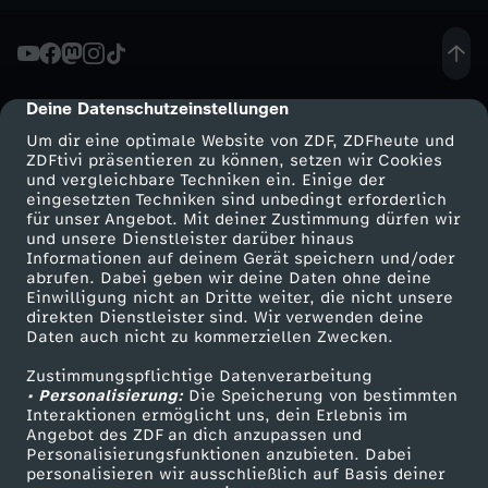
Deine Datenschutzeinstellungen
cmp-dialog-description
Um dir eine optimale Website von ZDF, ZDFheute und
ZDFtivi präsentieren zu können, setzen wir Cookies
und vergleichbare Techniken ein. Einige der
eingesetzten Techniken sind unbedingt erforderlich
für unser Angebot. Mit deiner Zustimmung dürfen wir
Mehr ZDF
Service
und unsere Dienstleister darüber hinaus
Informationen auf deinem Gerät speichern und/oder
ZDF-Apps
ZDFmitreden
abrufen. Dabei geben wir deine Daten ohne deine
Einwilligung nicht an Dritte weiter, die nicht unsere
Smart TV
Kontakt zum ZDF
direkten Dienstleister sind. Wir verwenden deine
Daten auch nicht zu kommerziellen Zwecken.
ZDFtext
Tickets
Zustimmungspflichtige Datenverarbeitung
Livestreams
Zuschauerservice
• Personalisierung:
Die Speicherung von bestimmten
Sendungen A-Z
Hilfe
Interaktionen ermöglicht uns, dein Erlebnis im
Angebot des ZDF an dich anzupassen und
TV-Programm
Personalisierungsfunktionen anzubieten. Dabei
personalisieren wir ausschließlich auf Basis deiner