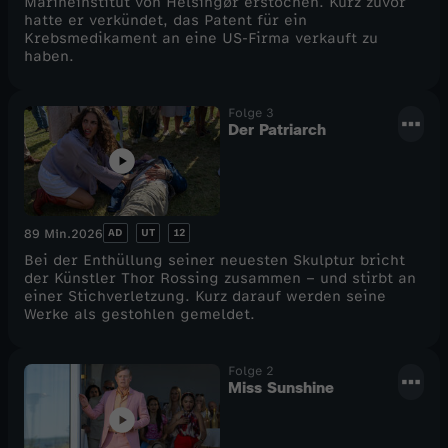
Marineinstitut von Helsingør erstochen. Kurz zuvor
hatte er verkündet, das Patent für ein
e
d
Krebsmedikament an eine US-Firma verkauft zu
haben.
l
l
Folge 3
6
i
Der Patriarch
c
h
AD
UT
12
89 Min.
2026
Bei der Enthüllung seiner neuesten Skulptur bricht
e
der Künstler Thor Rossing zusammen – und stirbt an
einer Stichverletzung. Kurz darauf werden seine
Werke als gestohlen gemeldet.
I
d
Folge 2
Miss Sunshine
y