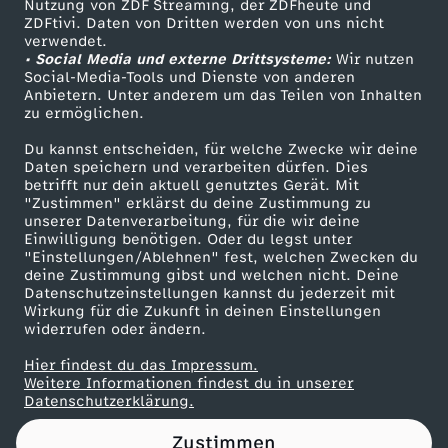
Nutzung von ZDF Streaming, der ZDFheute und
ZDFtivi. Daten von Dritten werden von uns nicht
Das ZDF
verwendet.
• Social Media und externe Drittsysteme:
Wir nutzen
ZDF Unternehmen
Social-Media-Tools und Dienste von anderen
Anbietern. Unter anderem um das Teilen von Inhalten
Karriere
zu ermöglichen.
Presseportal
Du kannst entscheiden, für welche Zwecke wir deine
ZDF goes Schule
Daten speichern und verarbeiten dürfen. Dies
betrifft nur dein aktuell genutztes Gerät. Mit
Werbefernsehen
"Zustimmen" erklärst du deine Zustimmung zu
unserer Datenverarbeitung, für die wir deine
Mainzelmännchen
Einwilligung benötigen. Oder du legst unter
"Einstellungen/Ablehnen" fest, welchen Zwecken du
deine Zustimmung gibst und welchen nicht. Deine
Datenschutzeinstellungen kannst du jederzeit mit
Wirkung für die Zukunft in deinen Einstellungen
widerrufen oder ändern.
Hier findest du das Impressum.
Partner
Weitere Informationen findest du in unserer
Datenschutzerklärung.
Zustimmen