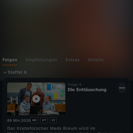
m
e
r
d
a
Folgen
Empfehlungen
Extras
Details
S
h
Staffel 6
t
Folge 4
l
Die Enttäuschung
a
-
f
T
AD
UT
12
89 Min.
2026
f
ö
Der Krebsforscher Mads Breum wird im