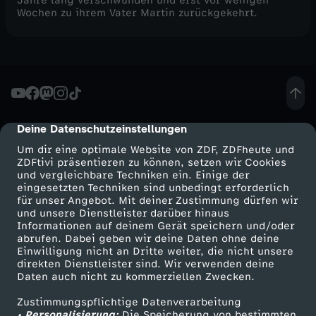
Jahre lang verschwunden und erst vor wenigen
Wochen zu ihrem Vater Martin zurückgekehrt.
Deine Datenschutzeinstellungen
cmp-dialog-description
Um dir eine optimale Website von ZDF, ZDFheute und
ZDFtivi präsentieren zu können, setzen wir Cookies
und vergleichbare Techniken ein. Einige der
eingesetzten Techniken sind unbedingt erforderlich
für unser Angebot. Mit deiner Zustimmung dürfen wir
Mehr ZDF
Service
und unsere Dienstleister darüber hinaus
Informationen auf deinem Gerät speichern und/oder
ZDF-Apps
ZDFmitreden
abrufen. Dabei geben wir deine Daten ohne deine
Einwilligung nicht an Dritte weiter, die nicht unsere
Smart TV
Kontakt zum ZDF
direkten Dienstleister sind. Wir verwenden deine
Daten auch nicht zu kommerziellen Zwecken.
ZDFtext
Tickets
Zustimmungspflichtige Datenverarbeitung
Livestreams
Zuschauerservice
• Personalisierung:
Die Speicherung von bestimmten