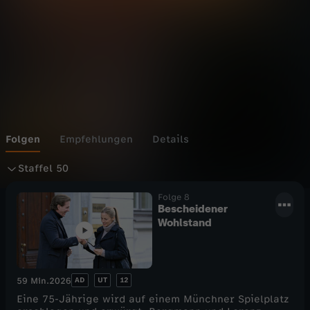
e
Folgen
Empfehlungen
Details
S
Staffel 50
t
Folge 8
Bescheidener
Wohlstand
a
f
AD
UT
12
59 Min.
2026
f
Eine 75-Jährige wird auf einem Münchner Spielplatz