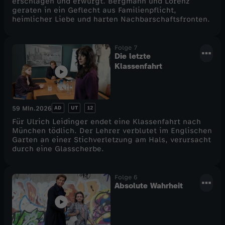
erschlagen und erwürgt. Bergmann und Lorenz
geraten in ein Geflecht aus Familienpflicht,
e
heimlicher Liebe und harten Nachbarschaftsfronten.
l
Folge 7
Die letzte
5
Klassenfahrt
0
AD
UT
12
59 Min.
2026
Für Ulrich Leidinger endet eine Klassenfahrt nach
München tödlich. Der Lehrer verblutet im Englischen
Garten an einer Stichverletzung am Hals, verursacht
durch eine Glasscherbe.
Folge 6
Absolute Wahrheit