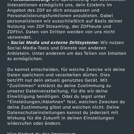
Sendungen A-Z
Hilfe
Interaktionen ermöglicht uns, dein Erlebnis im
Angebot des ZDF an dich anzupassen und
TV-Programm
Personalisierungsfunktionen anzubieten. Dabei
personalisieren wir ausschließlich auf Basis deiner
Nutzung von ZDF Streaming, der ZDFheute und
ZDFtivi. Daten von Dritten werden von uns nicht
Das ZDF
verwendet.
• Social Media und externe Drittsysteme:
Wir nutzen
ZDF Unternehmen
Social-Media-Tools und Dienste von anderen
Anbietern. Unter anderem um das Teilen von Inhalten
Karriere
zu ermöglichen.
Presseportal
Du kannst entscheiden, für welche Zwecke wir deine
ZDF goes Schule
Daten speichern und verarbeiten dürfen. Dies
betrifft nur dein aktuell genutztes Gerät. Mit
Werbefernsehen
"Zustimmen" erklärst du deine Zustimmung zu
unserer Datenverarbeitung, für die wir deine
Mainzelmännchen
Einwilligung benötigen. Oder du legst unter
"Einstellungen/Ablehnen" fest, welchen Zwecken du
deine Zustimmung gibst und welchen nicht. Deine
Datenschutzeinstellungen kannst du jederzeit mit
Wirkung für die Zukunft in deinen Einstellungen
widerrufen oder ändern.