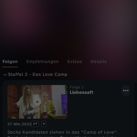
e
H
e
r
z
Folgen
Empfehlungen
Extras
Details
S
e
Staffel 2 - Das Love Camp
t
Folge 1
n
Liebessaft
a
–
f
C
UT
6
37 Min.
2025
f
o
Sechs Kandidaten ziehen in das "Camp of Love".