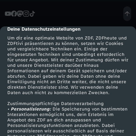
Deine Datenschutzeinstellungen
cmp-dialog-description
Um dir eine optimale Website von ZDF, ZDFheute und
ZDFtivi präsentieren zu können, setzen wir Cookies
und vergleichbare Techniken ein. Einige der
eingesetzten Techniken sind unbedingt erforderlich
für unser Angebot. Mit deiner Zustimmung dürfen wir
Mehr ZDF
Service
und unsere Dienstleister darüber hinaus
Informationen auf deinem Gerät speichern und/oder
ZDF-Apps
ZDFmitreden
abrufen. Dabei geben wir deine Daten ohne deine
Einwilligung nicht an Dritte weiter, die nicht unsere
Smart TV
Kontakt zum ZDF
direkten Dienstleister sind. Wir verwenden deine
Daten auch nicht zu kommerziellen Zwecken.
ZDFtext
Tickets
Zustimmungspflichtige Datenverarbeitung
Livestreams
Zuschauerservice
• Personalisierung:
Die Speicherung von bestimmten
Sendungen A-Z
Hilfe
Interaktionen ermöglicht uns, dein Erlebnis im
Angebot des ZDF an dich anzupassen und
TV-Programm
Personalisierungsfunktionen anzubieten. Dabei
personalisieren wir ausschließlich auf Basis deiner