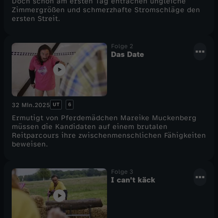
Doch schon am ersten Tag entfachen ungleiche
Zimmergrößen und schmerzhafte Stromschläge den
e
m
ersten Streit.
l
e
Folge 2
Das Date
2
d
-
y
UT
6
32 Min.
2025
D
s
Ermutigt von Pferdemädchen Mareike Muckenberg
müssen die Kandidaten auf einem brutalen
a
e
Reitparcours ihre zwischenmenschlichen Fähigkeiten
beweisen.
s
r
Folge 3
L
i
I can't käck
o
e