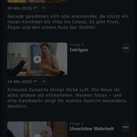
v
m
UT
6
28 Min.
2025
Gerade gewöhnen sich alle aneinander, da stürzt ein
e
i
neuer Kandidat die Villa ins Chaos. Es gibt Frust,
Ärger und den ersten Kuss der Staffel!
C
t
Folge 4
a
F
Intrigen
m
r
p
e
UT
6
24 Min.
2025
Erneuter Zuwachs bringt dicke Luft: Die Neue ist
s
alles andere als willkommen. Masken fallen – und
eine Kandidatin zeigt ihr wahres Gesicht besonders
deutlich.
h
t
Folge 5
Unschöne Wahrheit