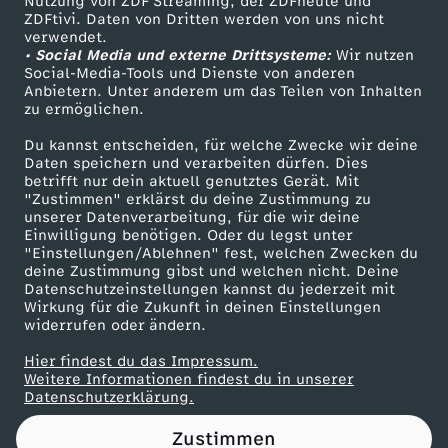
Nutzung von ZDF Streaming, der ZDFheute und
ZDFtivi. Daten von Dritten werden von uns nicht
Das ZDF
verwendet.
• Social Media und externe Drittsysteme:
Wir nutzen
ZDF Unternehmen
Social-Media-Tools und Dienste von anderen
Anbietern. Unter anderem um das Teilen von Inhalten
Karriere
zu ermöglichen.
Presseportal
Du kannst entscheiden, für welche Zwecke wir deine
ZDF goes Schule
Daten speichern und verarbeiten dürfen. Dies
betrifft nur dein aktuell genutztes Gerät. Mit
Werbefernsehen
"Zustimmen" erklärst du deine Zustimmung zu
unserer Datenverarbeitung, für die wir deine
Mainzelmännchen
Einwilligung benötigen. Oder du legst unter
"Einstellungen/Ablehnen" fest, welchen Zwecken du
deine Zustimmung gibst und welchen nicht. Deine
Datenschutzeinstellungen kannst du jederzeit mit
Wirkung für die Zukunft in deinen Einstellungen
widerrufen oder ändern.
Hier findest du das Impressum.
Partner
Weitere Informationen findest du in unserer
Datenschutzerklärung.
Zustimmen