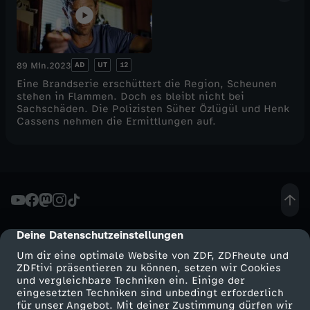
AD
UT
12
89 Min.
2023
Eine Brandserie erschüttert die Region, Scheunen
stehen in Flammen. Doch es bleibt nicht bei
Sachschäden. Die Polizisten Süher Özlügül und Henk
Cassens nehmen die Ermittlungen auf.
Deine Datenschutzeinstellungen
cmp-dialog-description
Um dir eine optimale Website von ZDF, ZDFheute und
ZDFtivi präsentieren zu können, setzen wir Cookies
und vergleichbare Techniken ein. Einige der
eingesetzten Techniken sind unbedingt erforderlich
für unser Angebot. Mit deiner Zustimmung dürfen wir