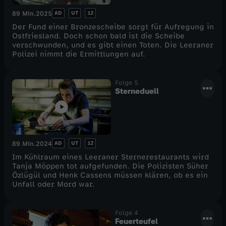
AD
UT
12
89 Min.
2025
Der Fund einer Bronzescheibe sorgt für Aufregung in
Ostfriesland. Doch schon bald ist die Scheibe
verschwunden, und es gibt einen Toten. Die Leeraner
Polizei nimmt die Ermittlungen auf.
Folge 5
Sterneduell
AD
UT
12
89 Min.
2024
Im Kühlraum eines Leeraner Sternerestaurants wird
Tanja Möppen tot aufgefunden. Die Polizisten Süher
Özlügül und Henk Cassens müssen klären, ob es ein
Unfall oder Mord war.
Folge 4
Feuerteufel