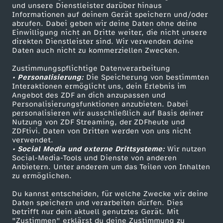
Mehr ZDF
Service
und unsere Dienstleister darüber hinaus
Informationen auf deinem Gerät speichern und/oder
ZDF-Apps
ZDFmitreden
abrufen. Dabei geben wir deine Daten ohne deine
Einwilligung nicht an Dritte weiter, die nicht unsere
Smart TV
Kontakt zum ZDF
direkten Dienstleister sind. Wir verwenden deine
Daten auch nicht zu kommerziellen Zwecken.
ZDFtext
Tickets
Zustimmungspflichtige Datenverarbeitung
Livestreams
Zuschauerservice
• Personalisierung:
Die Speicherung von bestimmten
Sendungen A-Z
Hilfe
Interaktionen ermöglicht uns, dein Erlebnis im
Angebot des ZDF an dich anzupassen und
TV-Programm
Personalisierungsfunktionen anzubieten. Dabei
personalisieren wir ausschließlich auf Basis deiner
Nutzung von ZDF Streaming, der ZDFheute und
ZDFtivi. Daten von Dritten werden von uns nicht
Das ZDF
verwendet.
• Social Media und externe Drittsysteme:
Wir nutzen
ZDF Unternehmen
Social-Media-Tools und Dienste von anderen
Anbietern. Unter anderem um das Teilen von Inhalten
Karriere
zu ermöglichen.
Presseportal
Du kannst entscheiden, für welche Zwecke wir deine
ZDF goes Schule
Daten speichern und verarbeiten dürfen. Dies
betrifft nur dein aktuell genutztes Gerät. Mit
Werbefernsehen
"Zustimmen" erklärst du deine Zustimmung zu