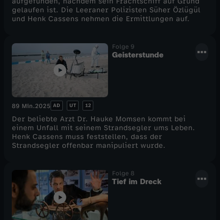
aufgefunden, nachdem sein Frachtschiff auf Grund
gelaufen ist. Die Leeraner Polizisten Süher Özlügül
e
und Henk Cassens nehmen die Ermittlungen auf.
l
Folge 9
Geisterstunde
3
AD
UT
12
89 Min.
2025
Der beliebte Arzt Dr. Hauke Momsen kommt bei
einem Unfall mit seinem Strandsegler ums Leben.
Henk Cassens muss feststellen, dass der
Strandsegler offenbar manipuliert wurde.
Folge 8
Tief im Dreck