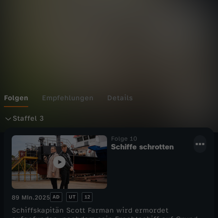
a
n
d
Folgen
Empfehlungen
Details
S
Staffel 3
t
Folge 10
Schiffe schrotten
a
f
AD
UT
12
89 Min.
2025
f
Schiffskapitän Scott Farman wird ermordet